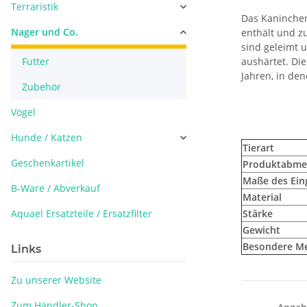
Terraristik
Das Kaninchenh
Nager und Co.
enthält und z
sind geleimt 
Futter
aushärtet. Di
Jahren, in den
Zubehör
Vögel
Hunde / Katzen
Tierart
Geschenkartikel
Produktabme
Maße des Ein
B-Ware / Abverkauf
Material
Aquael Ersatzteile / Ersatzfilter
Stärke
Gewicht
Besondere M
Links
Zu unserer Website
Zum Händler-Shop