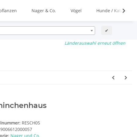
flanzen
Nager & Co.
Vögel
Hunde / Katzen
✔
Länderauswahl erneut öffnen
ninchenhaus
elnummer:
RESCH05
9006612000057
orie:
Nager und Co.