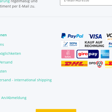
lärung
regelmäßig und
timent per E-Mail zu.
Newsletter Abonnieren
onen
uns
öglichkeiten
/Versand
sten
rsand - international shipping
r An/Abmeldung