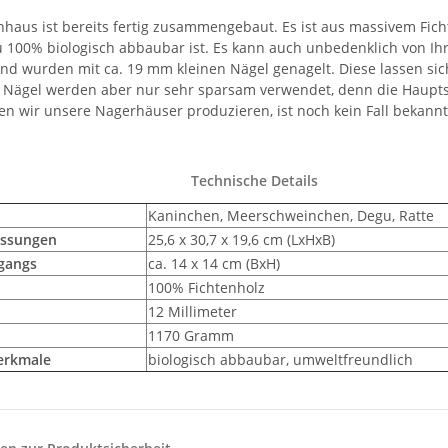
aus ist bereits fertig zusammengebaut. Es ist aus massivem Fichte
u 100% biologisch abbaubar ist. Es kann auch unbedenklich von I
und wurden mit ca. 19 mm kleinen Nägel genagelt. Diese lassen sic
e Nägel werden aber nur sehr sparsam verwendet, denn die Hauptsta
en wir unsere Nagerhäuser produzieren, ist noch kein Fall bekannt
Technische Details
Kaninchen, Meerschweinchen, Degu, Ratte
ssungen
25,6 x 30,7 x 19,6 cm (LxHxB)
gangs
ca. 14 x 14 cm (BxH)
100% Fichtenholz
12 Millimeter
1170 Gramm
erkmale
biologisch abbaubar, umweltfreundlich