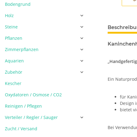
Bodengrund
Holz
Steine
Beschreib
Pflanzen
Kaninchen
Zimmerpflanzen
Aquarien
„Handgefertig
Zubehör
Ein Naturprodu
Kescher
Oxydatoren / Osmose / CO2
für Kan
Design 
Reinigen / Pflegen
bietet v
Verteiler / Regler / Sauger
Bei Verwendun
Zucht / Versand