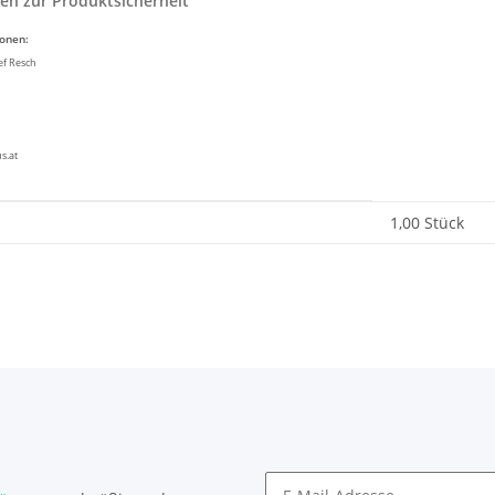
en zur Produktsicherheit
ionen:
ef Resch
s.at
enschaft
1,00 Stück