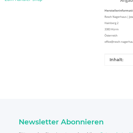
Angab
Herstellerinformat
Resch Nagerhaus | Jos
Hainberg 2
3383 Hürm
Österreich
office@resch-nagerhau
Produkteig
Wert
Inhalt:
Newsletter Abonnieren