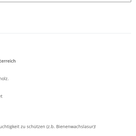
terreich
holz.
et
chtigkeit zu schützen (z.b. Bienenwachslasur)!