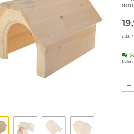
Herste
19
inkl. 
So
Lieferz