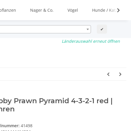
flanzen
Nager & Co.
Vögel
Hunde / Katzen
✔
Länderauswahl erneut öffnen
by Prawn Pyramid 4-3-2-1 red |
hren
elnummer:
41498