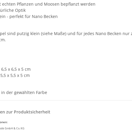
t echten Pflanzen und Moosen bepflanzt werden
ürliche Optik
ein - perfekt für Nano Becken
pel sind putzig klein (siehe Maße) und für jedes Nano Becken nu
cm.
 6,5 x 6,5 x 5 cm
 5,5 x 5,5 x 5 cm
 in der gewählten Farbe
en zur Produktsicherheit
ionen:
stik GmbH & Co. KG