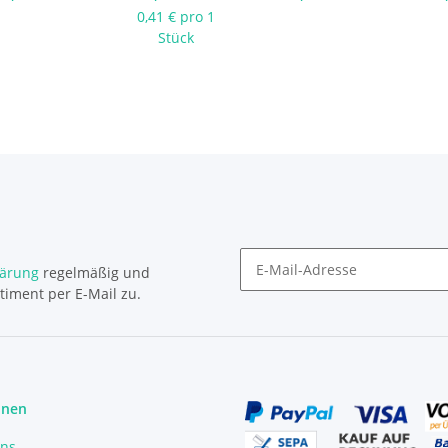
Stück geprüft
0,41 € pro 1
Stück
lärung
regelmäßig und
timent per E-Mail zu.
Newsletter Abonnieren
onen
uns