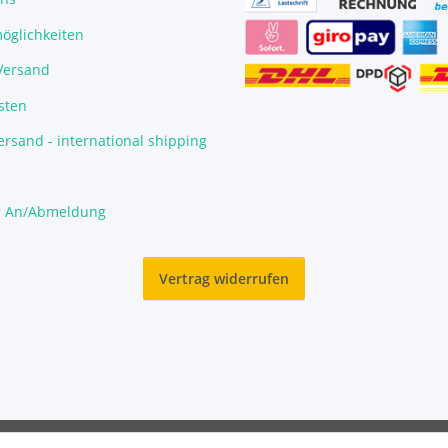
öglichkeiten
/Versand
sten
rsand - international shipping
r An/Abmeldung
Vertrag widerrufen
© Garnelengarten®