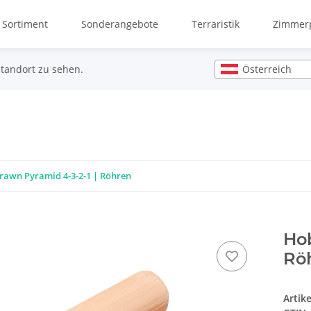
 Sortiment
Sonderangebote
Terraristik
Zimmerp
Österreich
Standort zu sehen.
rawn Pyramid 4-3-2-1 | Röhren
Hob
Rö
Artik