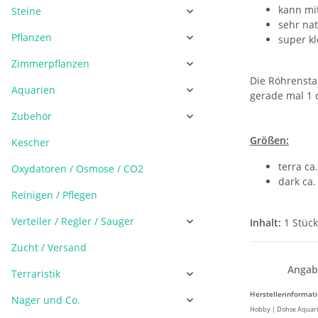
kann mi
Steine
sehr nat
Pflanzen
super kl
Zimmerpflanzen
Die Röhrensta
Aquarien
gerade mal 1 
Zubehör
Größen:
Kescher
terra ca.
Oxydatoren / Osmose / CO2
dark ca.
Reinigen / Pflegen
Verteiler / Regler / Sauger
Inhalt:
1 Stück
Zucht / Versand
Angab
Terraristik
Herstellerinformat
Nager und Co.
Hobby | Dohse Aquari