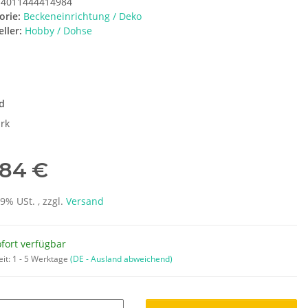
4011444414984
orie:
Beckeneinrichtung / Deko
ller:
Hobby / Dohse
e
d
rk
,84 €
19% USt. , zzgl.
Versand
fort verfügbar
eit:
1 - 5 Werktage
(DE - Ausland abweichend)