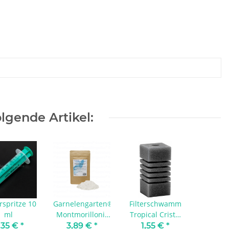
lgende Artikel:
rspritze 10
Garnelengarten®
Filterschwamm
ml
Montmorillonit
Tropical Cristal
Ultra White
Baby
,35 €
*
3,89 €
*
1,55 €
*