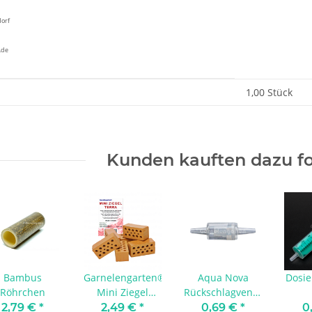
dorf
.de
enschaft
1,00 Stück
Kunden kauften dazu fo
Bambus
Garnelengarten®
Aqua Nova
Dosie
Röhrchen
Mini Ziegel
Rückschlagventil
Terra - 6 Stück
für 4/6 mm | 1
2,79 €
*
2,49 €
*
0,69 €
*
0