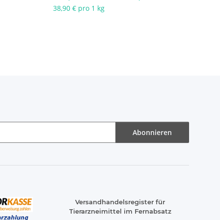
Powder 100 g
38,90 € pro 1 kg
Abonnieren
Versandhandelsregister für
Tierarzneimittel im Fernabsatz