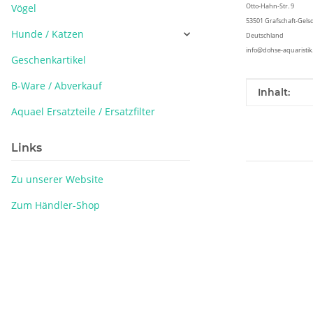
Vögel
Otto-Hahn-Str. 9
53501 Grafschaft-Gels
Hunde / Katzen
Deutschland
info@dohse-aquaristik
Geschenkartikel
B-Ware / Abverkauf
Produkteig
Wert
Inhalt:
Aquael Ersatzteile / Ersatzfilter
Links
Zu unserer Website
Zum Händler-Shop