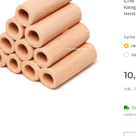
GTIN:
Kateg
Herste
Farb
re
da
10
inkl. 
So
Lieferz