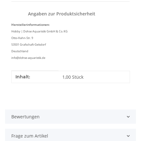
Angaben zur Produktsicherheit
Herstellerinformationen:
Hobby | Dohse Aquaristik GmbH & Co. KG
Otto-Hahn-Str. 9
53501 Grafschaft-Gelsdorf
Deutschland
info@dohse-aquaristik.de
Produkteigenschaft
Wert
Inhalt:
1,00 Stück
Bewertungen
Frage zum Artikel