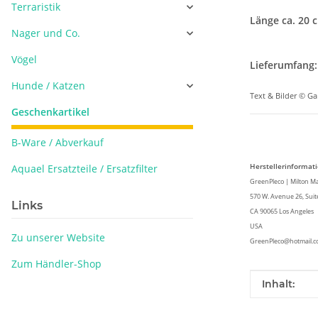
Terraristik
Länge ca. 20 
Nager und Co.
Vögel
Lieferumfang:
Hunde / Katzen
Text & Bilder © G
Geschenkartikel
B-Ware / Abverkauf
Herstellerinformat
Aquael Ersatzteile / Ersatzfilter
GreenPleco | Milton Ma
570 W. Avenue 26, Suit
Links
CA 90065 Los Angeles
USA
Zu unserer Website
GreenPleco@hotmail.
Zum Händler-Shop
Produkteig
Wert
Inhalt: