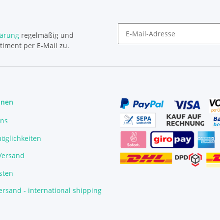
lärung
regelmäßig und
timent per E-Mail zu.
Newsletter Abonnieren
onen
uns
öglichkeiten
/Versand
sten
rsand - international shipping