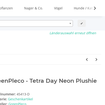
flanzen
Nager & Co.
Vögel
Hunde / Katzen
✔
Länderauswahl erneut öffnen
enPleco - Tetra Day Neon Plushie
elnummer:
45413-D
orie:
Geschenkartikel
ller:
GreenPleco