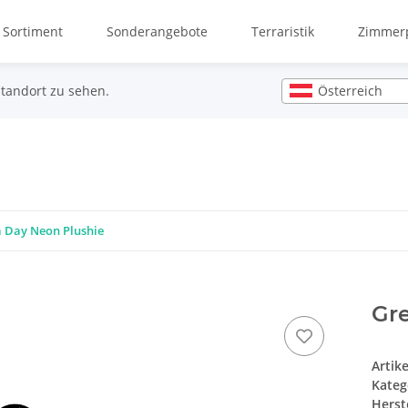
 Sortiment
Sonderangebote
Terraristik
Zimmerp
Österreich
Standort zu sehen.
a Day Neon Plushie
Gre
Artik
Kateg
Herste