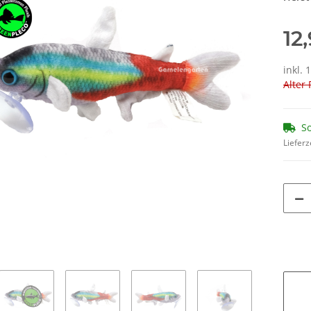
12
inkl. 
Alter 
So
Lieferz