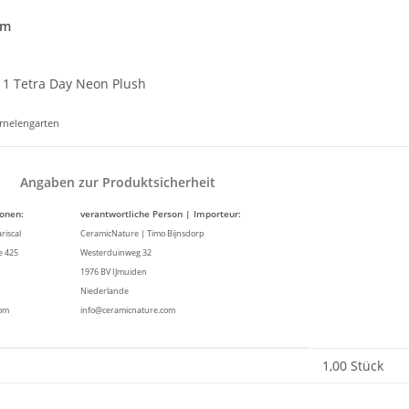
cm
1 Tetra Day Neon Plush
arnelengarten
Angaben zur Produktsicherheit
ionen:
verantwortliche Person | Importeur:
riscal
CeramicNature | Timo Bijnsdorp
e 425
Westerduinweg 32
1976 BV IJmuiden
Niederlande
com
info@ceramicnature.com
enschaft
1,00 Stück