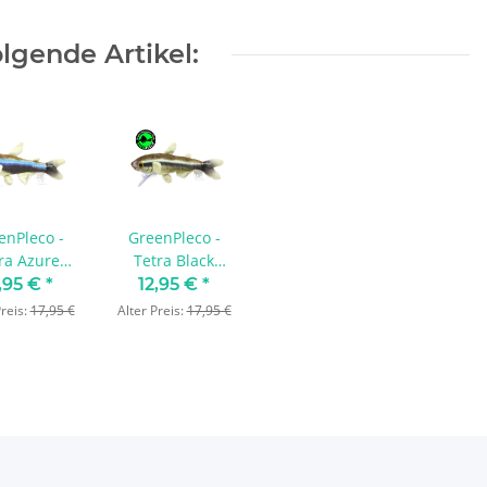
lgende Artikel:
enPleco -
GreenPleco -
ra Azure
Tetra Black
n Plushie
Neon Plushie
,95 €
*
12,95 €
*
Preis:
17,95 €
Alter Preis:
17,95 €