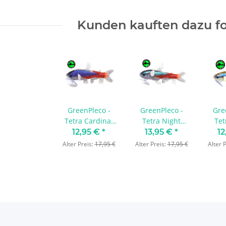
Kunden kauften dazu fo
GreenPleco -
GreenPleco -
Gre
Tetra Cardinal
Tetra Night
Tet
Neon Plushie
Neon Plushie
Neo
12,95 €
*
13,95 €
*
12
Alter Preis:
17,95 €
Alter Preis:
17,95 €
Alter 