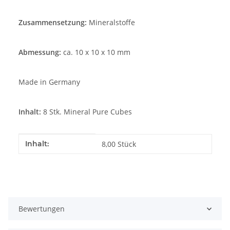
Zusammensetzung:
Mineralstoffe
Abmessung:
ca. 10 x 10 x 10 mm
Made in Germany
Inhalt:
8 Stk. Mineral Pure Cubes
Produkteigenschaft
Wert
Inhalt:
8,00 Stück
Bewertungen