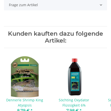
Frage zum Artikel
Kunden kauften dazu folgende
Artikel:
Dennerle Shrimp King
Söchting Oxydator
S
Atyopsis
Flüssigkeit 6%
8,79 €
*
7,98 €
*