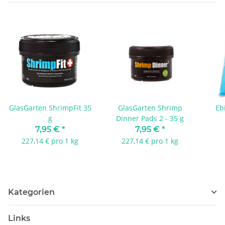
GlasGarten ShrimpFit 35
GlasGarten Shrimp
Eb
g
Dinner Pads 2 - 35 g
7,95 €
*
7,95 €
*
227,14 € pro 1 kg
227,14 € pro 1 kg
Kategorien
Links