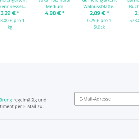
rennnessel
Medium
Walnussblätter
Buch
Blätter 5 g
grün 10 Stück
br
3,29 €
*
4,98 €
*
2,89 €
*
2
8,00 € pro 1
0,29 € pro 1
578,
kg
Stück
lärung
regelmäßig und
timent per E-Mail zu.
Newsletter Abonnieren