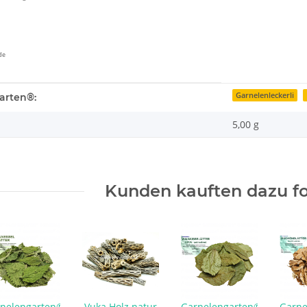
de
enschaft
Garnelenleckerli
arten®:
5,00 g
Kunden kauften dazu fo
nelengarten®
Vuka Holz natur
Garnelengarten®
Garne