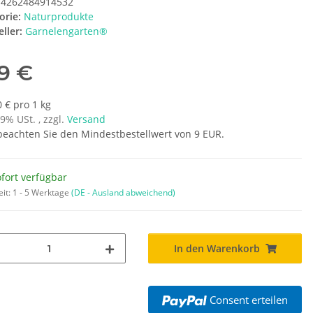
4262484914532
orie:
Naturprodukte
ller:
Garnelengarten®
79 €
 € pro 1 kg
19% USt. , zzgl.
Versand
 beachten Sie den Mindestbestellwert von 9 EUR.
fort verfügbar
eit:
1 - 5 Werktage
(DE - Ausland abweichend)
In den Warenkorb
Consent erteilen