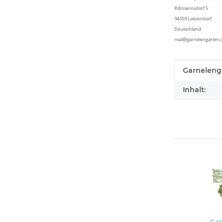
Rißmannsdorf 5
94359 Loitzendorf
Deutschland
mail@garnelengarten.
Produkteig
Wert
Garneleng
Inhalt:
Gar