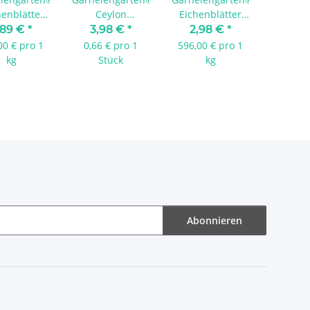
enblätter
Ceylon
Eichenblätter
aun 5 g
Zimtstangen - 5
braun 5 g
,89 €
*
3,98 €
*
2,98 €
*
Stück
00 € pro 1
0,66 € pro 1
596,00 € pro 1
kg
Stück
kg
Abonnieren