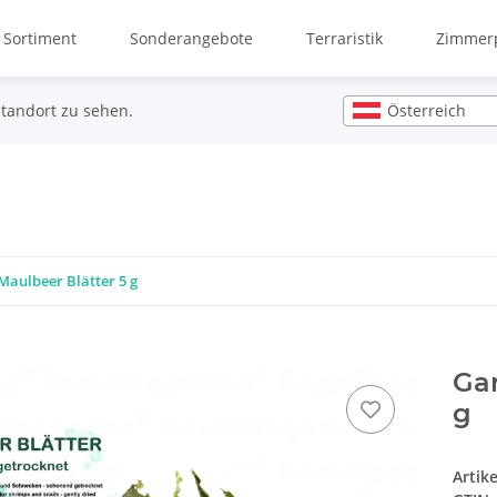
 Sortiment
Sonderangebote
Terraristik
Zimmerp
Österreich
Standort zu sehen.
aulbeer Blätter 5 g
Gar
g
Artik