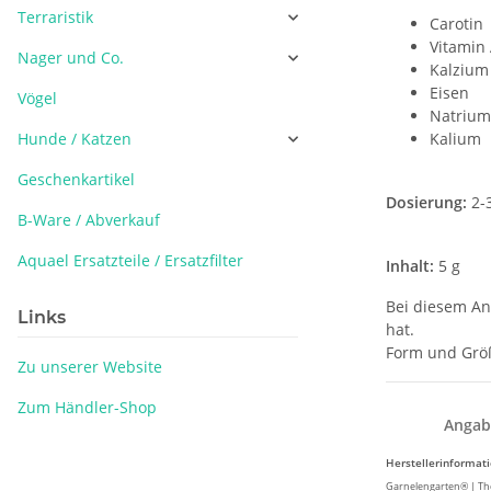
Terraristik
Carotin
Vitamin 
Nager und Co.
Kalzium
Eisen
Vögel
Natrium
Hunde / Katzen
Kalium
Geschenkartikel
Dosierung:
2-3
B-Ware / Abverkauf
Aquael Ersatzteile / Ersatzfilter
Inhalt:
5 g
Bei diesem Ang
Links
hat.
Form und Größe
Zu unserer Website
Zum Händler-Shop
Angab
Herstellerinformat
Garnelengarten® | Tho