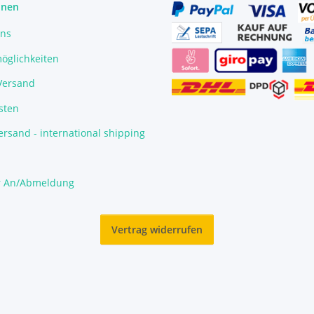
onen
uns
öglichkeiten
/Versand
sten
rsand - international shipping
r An/Abmeldung
Vertrag widerrufen