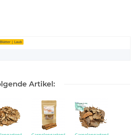
Blätter | Laub
lgende Artikel:
lengarten®
Garnelengarten®
Garnelengarten®