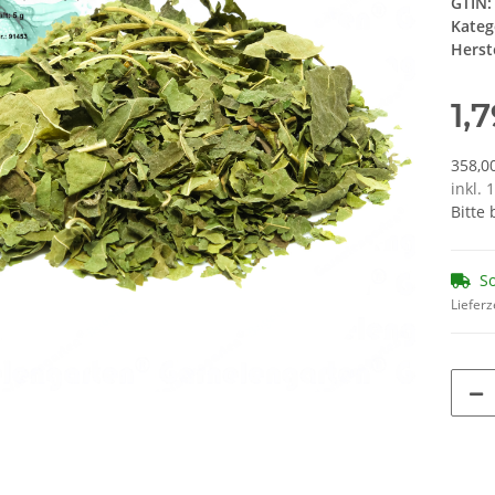
GTIN:
Kateg
Herste
1,
358,00
inkl. 
Bitte
So
Lieferz