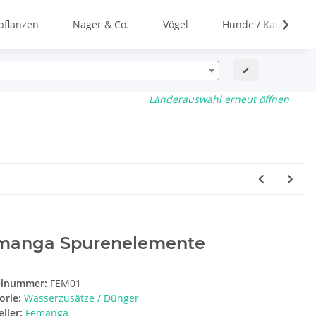
flanzen
Nager & Co.
Vögel
Hunde / Katzen
✔
Länderauswahl erneut öffnen
manga Spurenelemente
elnummer:
FEM01
orie:
Wasserzusätze / Dünger
ller:
Femanga