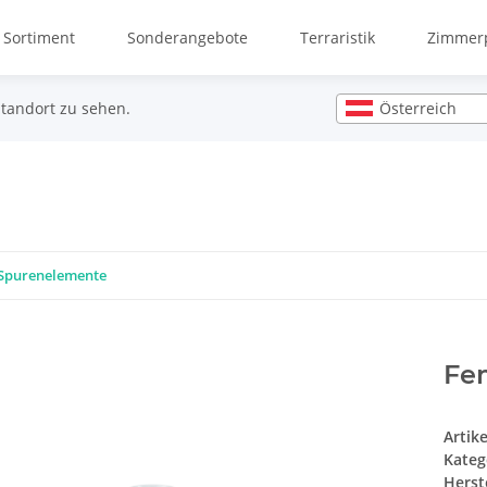
 Sortiment
Sonderangebote
Terraristik
Zimmerp
Österreich
Standort zu sehen.
Spurenelemente
Fe
Artik
Kateg
Herste