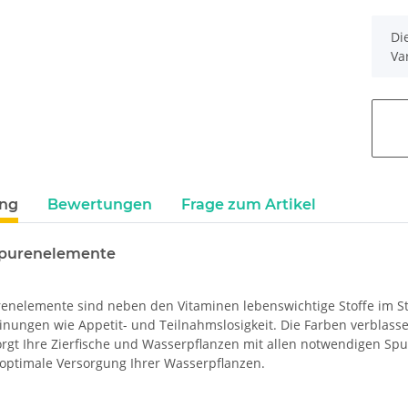
x
Di
Va
ung
Bewertungen
Frage zum Artikel
purenelemente
nelemente sind neben den Vitaminen lebenswichtige Stoffe im St
nungen wie Appetit- und Teilnahmslosigkeit. Die Farben verblasse
orgt Ihre Zierfische und Wasserpflanzen mit allen notwendigen S
e optimale Versorgung Ihrer Wasserpflanzen.