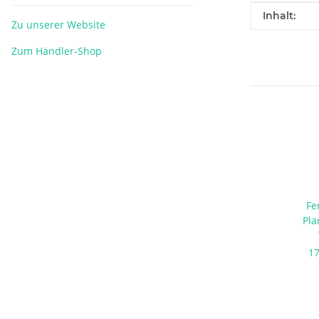
Produkteig
Wert
Inhalt:
Zu unserer Website
Zum Händler-Shop
Fe
Pla
17