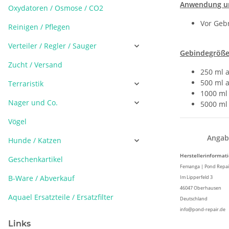
Anwendung u
Oxydatoren / Osmose / CO2
Vor Geb
Reinigen / Pflegen
Verteiler / Regler / Sauger
Gebindegröße
Zucht / Versand
250 ml a
500 ml a
Terraristik
1000 ml 
Nager und Co.
5000 ml 
Vögel
Angab
Hunde / Katzen
Herstellerinformat
Geschenkartikel
Femanga | Pond Repa
B-Ware / Abverkauf
Im Lipperfeld 3
46047 Oberhausen
Aquael Ersatzteile / Ersatzfilter
Deutschland
info@pond-repair.de
Links