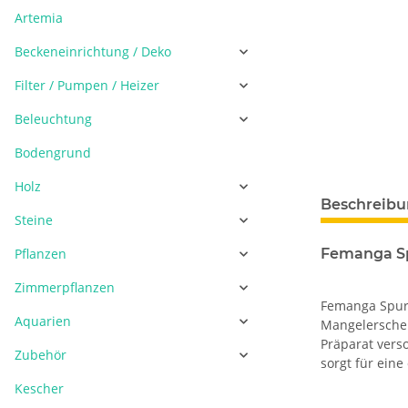
Artemia
Beckeneinrichtung / Deko
Filter / Pumpen / Heizer
Beleuchtung
Bodengrund
Holz
Beschreib
Steine
Pflanzen
Femanga S
Zimmerpflanzen
Femanga Spure
Aquarien
Mangelerschei
Präparat vers
Zubehör
sorgt für ein
Kescher