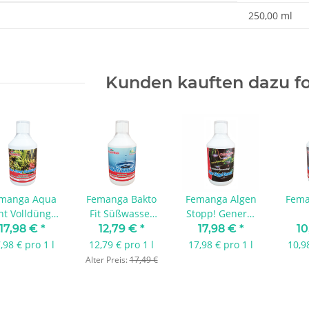
enschaft
250,00 ml
Kunden kauften dazu fo
manga Aqua
Femanga Bakto
Femanga Algen
Fema
nt Volldünger
Fit Süßwasser
Stopp! General
1000 ml
1000 ml
1000 ml
Wasse
17,98 €
*
12,79 €
*
17,98 €
*
10
1
,98 € pro 1 l
12,79 € pro 1 l
17,98 € pro 1 l
10,9
Alter Preis:
17,49 €