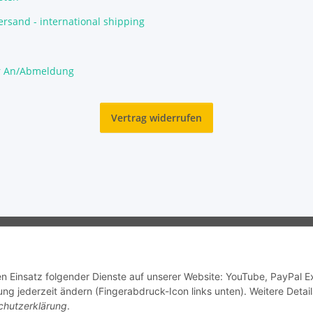
rsand - international shipping
r An/Abmeldung
Vertrag widerrufen
© Garnelengarten®
den Einsatz folgender Dienste auf unserer Website: YouTube, PayPal 
ng jederzeit ändern (Fingerabdruck-Icon links unten). Weitere Detail
chutzerklärung
.