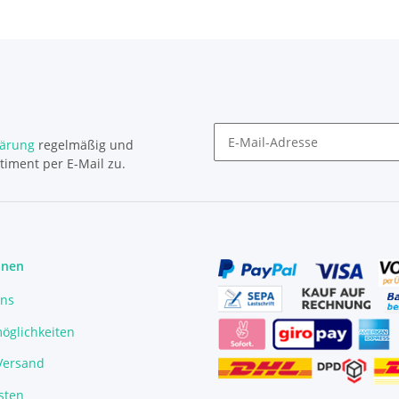
lärung
regelmäßig und
timent per E-Mail zu.
Newsletter Abonnieren
onen
uns
öglichkeiten
/Versand
sten