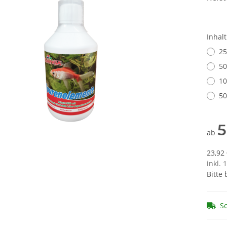
Inhal
25
50
10
50
5
ab
23,92 
inkl. 
Bitte
So