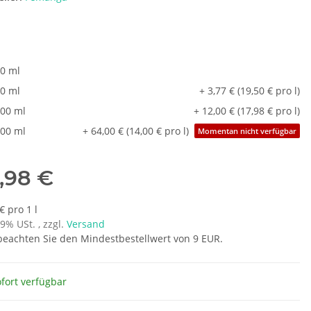
t
0 ml
0 ml
+ 3,77 € (19,50 € pro l)
00 ml
+ 12,00 € (17,98 € pro l)
00 ml
+ 64,00 € (14,00 € pro l)
Momentan nicht verfügbar
,98 €
€ pro 1 l
19% USt. , zzgl.
Versand
 beachten Sie den Mindestbestellwert von 9 EUR.
fort verfügbar