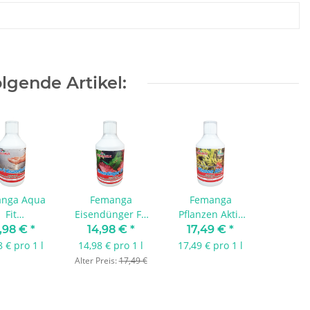
lgende Artikel:
nga Aqua
Femanga
Femanga
Fit
Eisendünger FE
Pflanzen Aktiv
raufbereiter
II 1000 ml
1000 ml
,98 €
*
14,98 €
*
17,49 €
*
000 ml
8 € pro 1 l
14,98 € pro 1 l
17,49 € pro 1 l
Alter Preis:
17,49 €