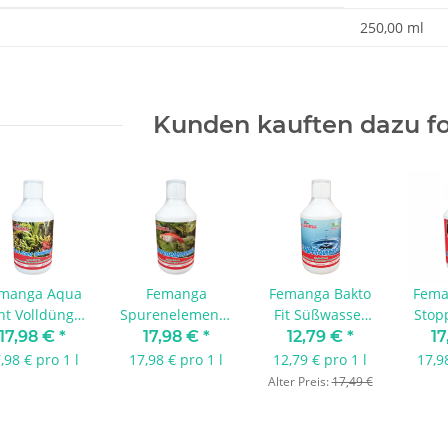
enschaft
250,00 ml
Kunden kauften dazu fo
manga Aqua
Femanga
Femanga Bakto
Fema
nt Volldünger
Spurenelemente
Fit Süßwasser
Stop
1000 ml
1000 ml
1000 ml
1
17,98 €
*
17,98 €
*
12,79 €
*
17
,98 € pro 1 l
17,98 € pro 1 l
12,79 € pro 1 l
17,9
Alter Preis:
17,49 €