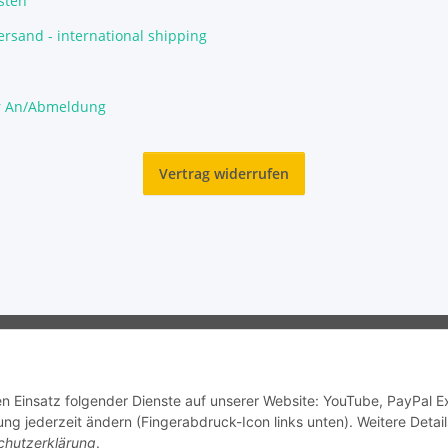
sten
rsand - international shipping
r An/Abmeldung
Vertrag widerrufen
© Garnelengarten®
den Einsatz folgender Dienste auf unserer Website: YouTube, PayPal 
ng jederzeit ändern (Fingerabdruck-Icon links unten). Weitere Detail
chutzerklärung
.