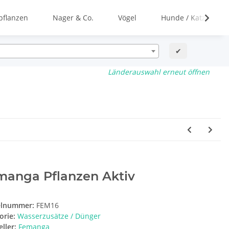
flanzen
Nager & Co.
Vögel
Hunde / Katzen
✔
Länderauswahl erneut öffnen
manga Pflanzen Aktiv
elnummer:
FEM16
orie:
Wasserzusätze / Dünger
ller:
Femanga