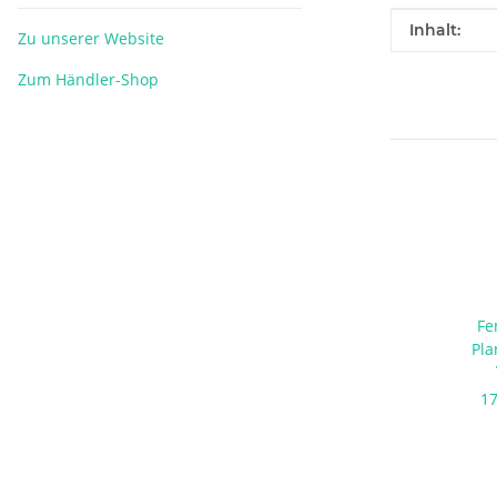
Produkteig
Wert
Inhalt:
Zu unserer Website
Zum Händler-Shop
Fe
Pla
17