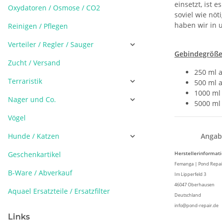
einsetzt, ist
Oxydatoren / Osmose / CO2
soviel wie nöt
haben wir in 
Reinigen / Pflegen
Verteiler / Regler / Sauger
Gebindegröße
Zucht / Versand
250 ml a
Terraristik
500 ml a
1000 ml 
Nager und Co.
5000 ml 
Vögel
Hunde / Katzen
Angab
Geschenkartikel
Herstellerinformat
Femanga | Pond Repa
B-Ware / Abverkauf
Im Lipperfeld 3
46047 Oberhausen
Aquael Ersatzteile / Ersatzfilter
Deutschland
info@pond-repair.de
Links