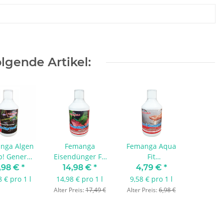
lgende Artikel:
nga Algen
Femanga
Femanga Aqua
p! General
Eisendünger FE
Fit
000 ml
II 1000 ml
Wasseraufbereiter
,98 €
*
14,98 €
*
4,79 €
*
500 ml
8 € pro 1 l
14,98 € pro 1 l
9,58 € pro 1 l
Alter Preis:
17,49 €
Alter Preis:
6,98 €