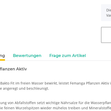
x
Di
Va
ung
Bewertungen
Frage zum Artikel
lanzen Aktiv
akto Fit im freien Wasser bewirkt, leistet Femanga Pflanzen Akti
 angeregt und beschleunigt.
ung von Abfallstoffen setzt wichtige Nährsalze für die Wasserpflan
die feinen Wurzelspitzen wieder mühelos treiben und Mineralstof