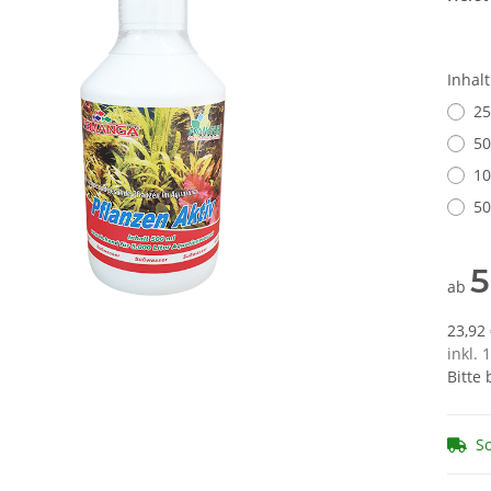
Inhal
25
50
10
50
5
ab
23,92 
inkl. 
Bitte
So