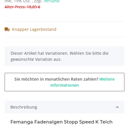
inkl. 19% USt. , zzgl.
Versand
Alter Preis: 18,89 €
Knapper Lagerbestand
x
Dieser Artikel hat Variationen. Wählen Sie bitte die
gewünschte Variation aus.
Sie möchten in monatlichen Raten zahlen?
Weitere
Informationen
Beschreibung
Femanga Fadenalgen Stopp Speed K Teich