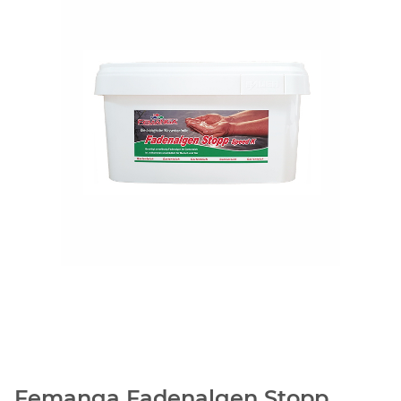
Femanga Fadenalgen Stopp