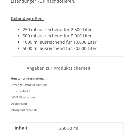
Eisendünger FE II nachdosieren.
Gebindegrößen:
250 ml ausreichend für 2.500 Liter
500 ml ausreichend für 5.000 Liter
1000 ml ausreichend für 10.000 Liter
5000 ml ausreichend für 50.000 Liter
Angaben zur Produktsicherheit
Herstellerinformationen:
Femanga | Pond Repair GmbH
Im Lipperfeld 3
46047 Oberhausen
Deutschland
info@pond-repair.de
Produkteigenschaft
Wert
Inhalt:
250,00 ml