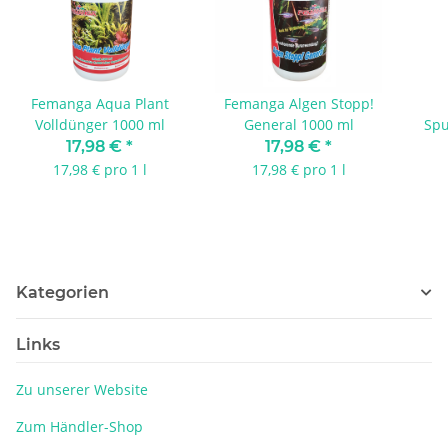
Femanga Aqua Plant
Femanga Algen Stopp!
Volldünger 1000 ml
General 1000 ml
Spu
17,98 €
*
17,98 €
*
17,98 € pro 1 l
17,98 € pro 1 l
Kategorien
Links
Zu unserer Website
Zum Händler-Shop