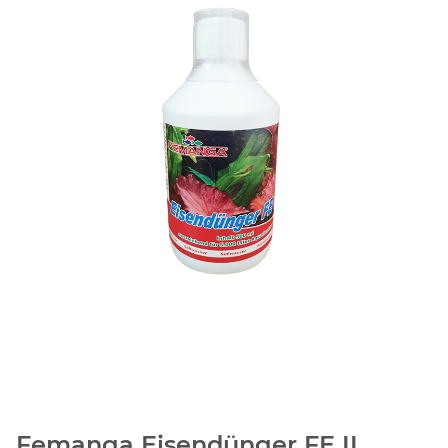
Femanga Eisendünger FE II