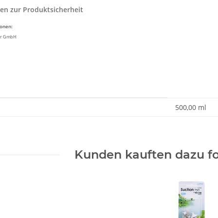
en zur Produktsicherheit
ionen:
ir GmbH
enschaft
500,00 ml
Kunden kauften dazu fo