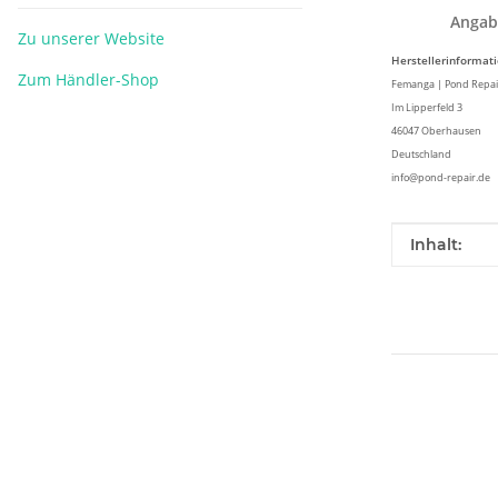
Angab
Zu unserer Website
Herstellerinformat
Zum Händler-Shop
Femanga | Pond Repa
Im Lipperfeld 3
46047 Oberhausen
Deutschland
info@pond-repair.de
Produkteig
Wert
Inhalt: