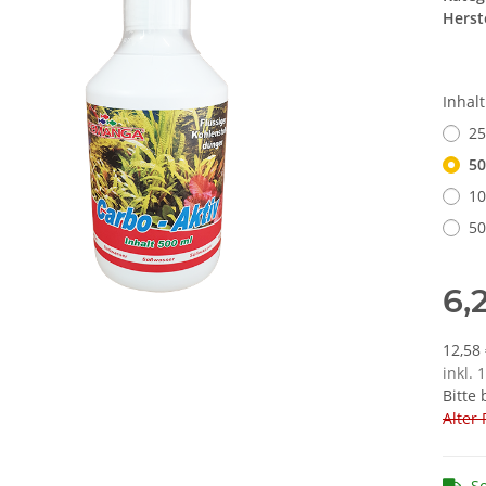
Herste
Inhal
25
50
10
50
6,
12,58 
inkl. 
Bitte
Alter 
So