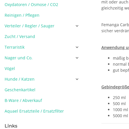
mit oder auc
Oxydatoren / Osmose / CO2
gleichzeitig w
Reinigen / Pflegen
Femanga Carbo
Verteiler / Regler / Sauger
sicher verdrän
Zucht / Versand
Terraristik
Anwendung un
Nager und Co.
mäßig be
normal b
Vögel
gut bepf
Hunde / Katzen
Gebindegröße
Geschenkartikel
250 ml
B-Ware / Abverkauf
500 ml
1000 ml
Aquael Ersatzteile / Ersatzfilter
5000 ml
Links