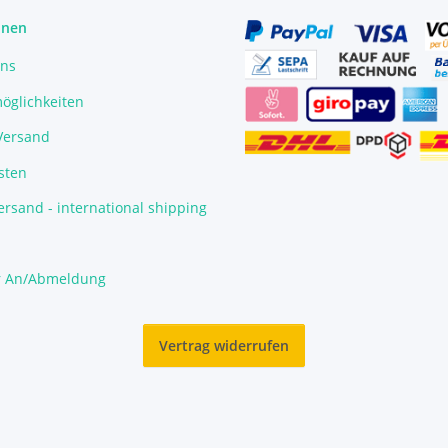
onen
uns
öglichkeiten
/Versand
sten
rsand - international shipping
r An/Abmeldung
Vertrag widerrufen