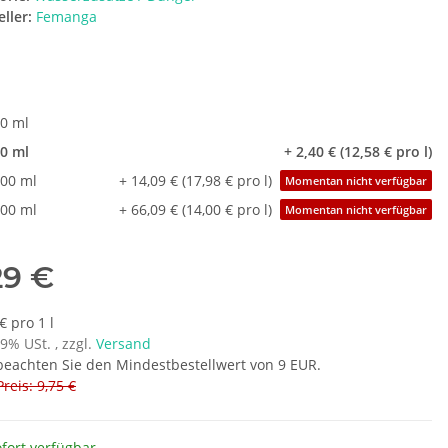
ller:
Femanga
t
0 ml
0 ml
+ 2,40 € (12,58 € pro l)
00 ml
+ 14,09 € (17,98 € pro l)
Momentan nicht verfügbar
00 ml
+ 66,09 € (14,00 € pro l)
Momentan nicht verfügbar
29 €
€ pro 1 l
19% USt. , zzgl.
Versand
 beachten Sie den Mindestbestellwert von 9 EUR.
Preis: 9,75 €
fort verfügbar