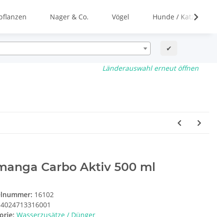
flanzen
Nager & Co.
Vögel
Hunde / Katzen
✔
Länderauswahl erneut öffnen
manga Carbo Aktiv 500 ml
elnummer:
16102
4024713316001
orie:
Wasserzusätze / Dünger