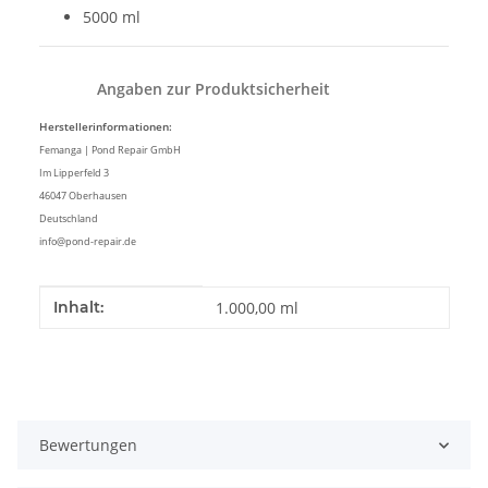
5000 ml
Angaben zur Produktsicherheit
Herstellerinformationen:
Femanga | Pond Repair GmbH
Im Lipperfeld 3
46047 Oberhausen
Deutschland
info@pond-repair.de
Produkteigenschaft
Wert
Inhalt:
1.000,00 ml
Bewertungen