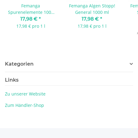
Femanga
Femanga Algen Stopp!
Fem
Spurenelemente 1000
General 1000 ml
ml
17,98 €
*
17,98 €
*
17,98 € pro 1 l
17,98 € pro 1 l
Kategorien
Links
Zu unserer Website
Zum Händler-Shop