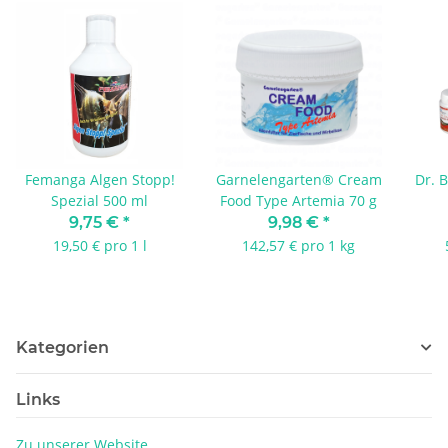
Femanga Algen Stopp!
Garnelengarten® Cream
Dr. B
Spezial 500 ml
Food Type Artemia 70 g
9,75 €
*
9,98 €
*
19,50 € pro 1 l
142,57 € pro 1 kg
Kategorien
Links
Zu unserer Website