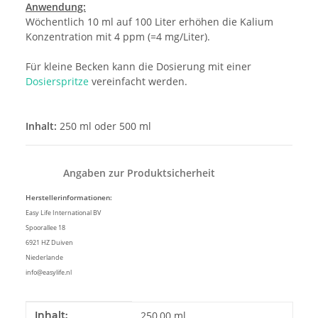
Anwendung:
Wöchentlich 10 ml auf 100 Liter erhöhen die Kalium
Konzentration mit 4 ppm (=4 mg/Liter).
Für kleine Becken kann die Dosierung mit einer
Dosierspritze
vereinfacht werden.
Inhalt:
250 ml oder 500 ml
Angaben zur Produktsicherheit
Herstellerinformationen:
Easy Life International BV
Spoorallee 18
6921 HZ Duiven
Niederlande
info@easylife.nl
Produkteigenschaft
Wert
Inhalt:
250,00 ml