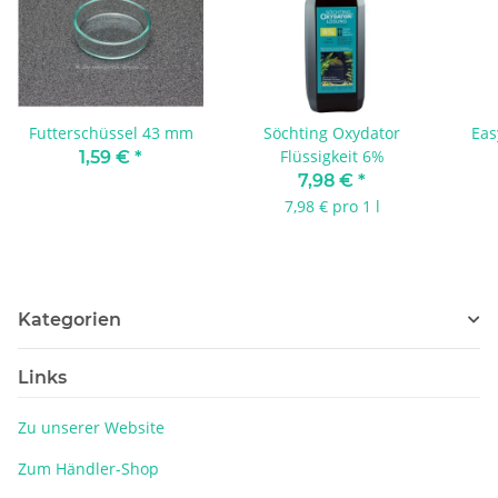
Futterschüssel 43 mm
Söchting Oxydator
Eas
Flüssigkeit 6%
1,59 €
*
7,98 €
*
7,98 € pro 1 l
Kategorien
Links
Zu unserer Website
Zum Händler-Shop