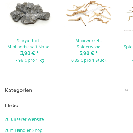
Seiryu Rock -
Moorwurzel -
Minilandschaft Nano -
Spiderwood
Spid
500 Gramm
Äste/Wurzeln - Nano
3,98 €
*
5,98 €
*
Multipack
7,96 € pro 1 kg
0,85 € pro 1 Stück
Kategorien
Links
Zu unserer Website
Zum Händler-Shop