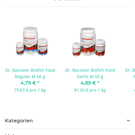
Dr. Bassleer Biofish Food
Dr. Bassleer Biofish Food
Dr. B
Regular M 60 g
Garlic M 60 g
4,79 €
*
4,89 €
*
79,83 € pro 1 kg
81,50 € pro 1 kg
Kategorien