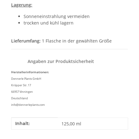
Lagerung:
Sonneneinstrahlung vermeiden
trocken und kühl lagern
Lieferumfang:
1 Flasche in der gewählten Größe
Angaben zur Produktsicherheit
Herstellerinformationen:
Dennerle Plants GmbH
Kröpper Str. 17
66957 Vinningen
Deutschland
info@dennerleplants.com
Produkteigenschaft
Wert
Inhalt:
125,00 ml