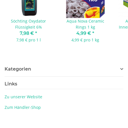
Söchting Oxydator
Aqua Nova Ceramic
A
Flüssigkeit 6%
Rings 1 kg
Innen
7,98 €
*
4,99 €
*
7,98 € pro 1 l
4,99 € pro 1 kg
Kategorien
Links
Zu unserer Website
Zum Händler-Shop