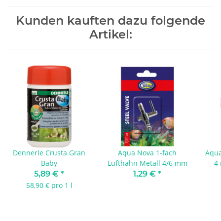
Kunden kauften dazu folgende
Artikel:
Dennerle Crusta Gran
Aqua Nova 1-fach
Aqua
Baby
Lufthahn Metall 4/6 mm
4
5,89 €
*
1,29 €
*
58,90 € pro 1 l