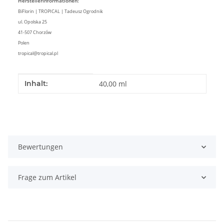
Herstellerinformationen:
BiFlorin | TROPICAL | Tadeusz Ogrodnik
ul. Opolska 25
41-507 Chorzów
Polen
tropical@tropical.pl
Produkteigenschaft
Wert
Inhalt:
40,00 ml
Bewertungen
Frage zum Artikel