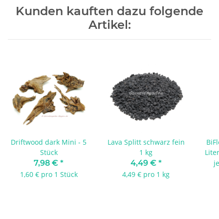
Kunden kauften dazu folgende
Artikel:
Driftwood dark Mini - 5
Lava Splitt schwarz fein
BiF
Stück
1 kg
Lite
7,98 €
*
4,49 €
*
j
1,60 € pro 1 Stück
4,49 € pro 1 kg