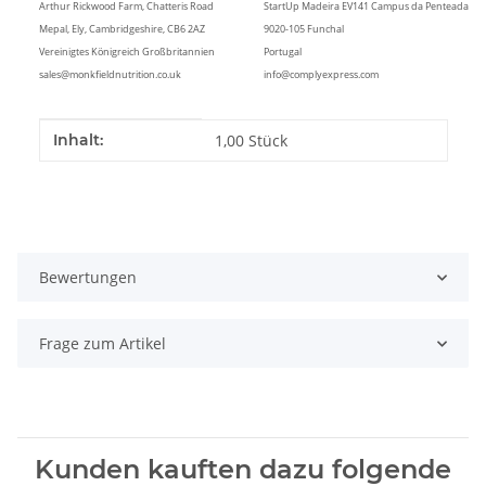
Arthur Rickwood Farm, Chatteris Road
StartUp Madeira EV141 Campus da Penteada
Mepal, Ely, Cambridgeshire, CB6 2AZ
9020-105 Funchal
Vereinigtes Königreich Großbritannien
Portugal
sales@monkfieldnutrition.co.uk
info@complyexpress.com
Produkteigenschaft
Wert
Inhalt:
1,00 Stück
Bewertungen
Frage zum Artikel
Kunden kauften dazu folgende