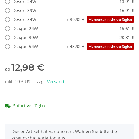
Desert 24W
+ 13,91 €
Desert 39W
+ 16,91 €
Desert 54W
+ 39,92 €
Momentan nicht verfügbar
Dragon 24W
+ 15,61 €
Dragon 39W
+ 20,81 €
Dragon 54W
+ 43,92 €
Momentan nicht verfügbar
12,98 €
ab
inkl. 19% USt. , zzgl.
Versand
Sofort verfügbar
x
Dieser Artikel hat Variationen. Wählen Sie bitte die
gewünschte Variation aus.