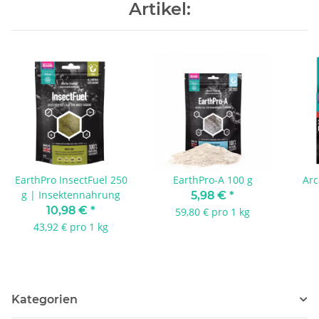
Artikel:
EarthPro InsectFuel 250
EarthPro-A 100 g
Arc
g | Insektennahrung
5,98 €
*
10,98 €
*
59,80 € pro 1 kg
43,92 € pro 1 kg
Kategorien