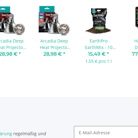
rcadia Deep
Arcadia Deep
EarthPro
H
at Projector
Heat Projector
EarthMix - 10
D
50 Watt
80 Watt
Liter
Ther
28,98 €
*
28,98 €
*
15,49 €
*
77
W 
1,55 € pro 1 l
lärung
regelmäßig und