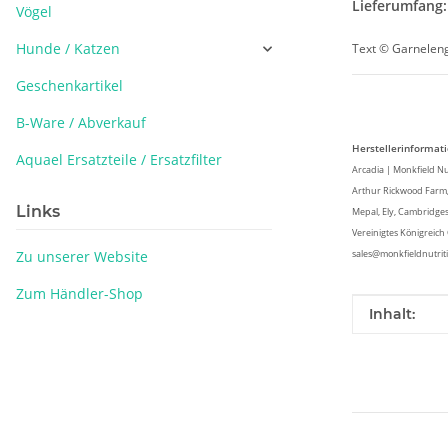
Lieferumfang:
Vögel
Hunde / Katzen
Text © Garnelen
Geschenkartikel
B-Ware / Abverkauf
Herstellerinformat
Aquael Ersatzteile / Ersatzfilter
Arcadia | Monkfield Nut
Arthur Rickwood Farm,
Links
Mepal, Ely, Cambridge
Vereinigtes Königreic
Zu unserer Website
sales@monkfieldnutrit
Zum Händler-Shop
Produkteig
Wert
Inhalt: