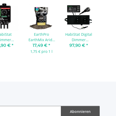
abiStat
EarthPro
HabiStat Digital
immer
EarthMix Arid -
Dimmer
mostat 600
10 Liter
Thermostat
,90 €
*
17,49 €
*
97,90 €
*
schwarz
Day/Night 600 W
1,75 € pro 1 l
Abonnieren