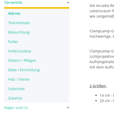
Terraristik
Die Arcadia Re
Lebensraum fü
Wärme
wie zeitgemäß
Thermostate
ClampLamp-Grap
Beleuchtung
hochwertige, s
Futter
Futterzusätze
ClampLamp-Gra
Lichtprojekti
Füttern / Pflegen
Aufhängehalte
mit dem Aufhä
Deko / Einrichtung
Holz / Steine
2 Größen:
Substrate
14 cm - 
Zubehör
20 cm - 
Nager und Co.