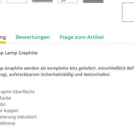
ung
Bewertungen
Frage zum Artikel
mp Lamp Graphite
-Graphite werden als komplette Kits geliefert, einschließlich B
g), aufsteckbarem Sicherheitskäfig und Netzschalter.
raphit Oberfläche
 Farbe
abil
te Kuppel
lterung inkludiert
ektional