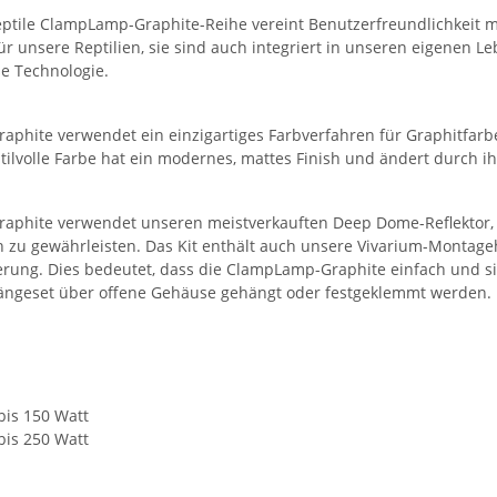
ptile ClampLamp-Graphite-Reihe vereint Benutzerfreundlichkeit mit
r unsere Reptilien, sie sind auch integriert in unseren eigenen 
e Technologie.
hite verwendet ein einzigartiges Farbverfahren für Graphitfarben,
tilvolle Farbe hat ein modernes, mattes Finish und ändert durch ih
phite verwendet unseren meistverkauften Deep Dome-Reflektor, 
on zu gewährleisten. Das Kit enthält auch unsere Vivarium-Montag
rung. Dies bedeutet, dass die ClampLamp-Graphite einfach und si
ngeset über offene Gehäuse gehängt oder festgeklemmt werden.
bis 150 Watt
bis 250 Watt