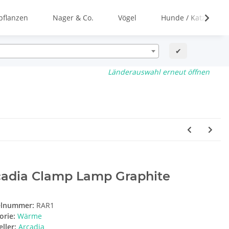
flanzen
Nager & Co.
Vögel
Hunde / Katzen
✔
Länderauswahl erneut öffnen
cadia Clamp Lamp Graphite
elnummer:
RAR1
orie:
Wärme
ller:
Arcadia