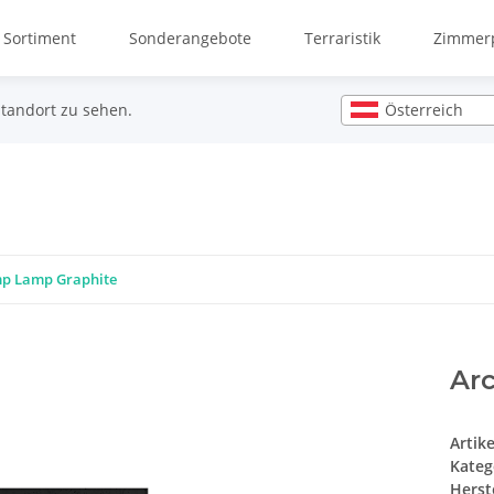
 Sortiment
Sonderangebote
Terraristik
Zimmerp
Österreich
Standort zu sehen.
mp Lamp Graphite
Ar
Artik
Kateg
Herste