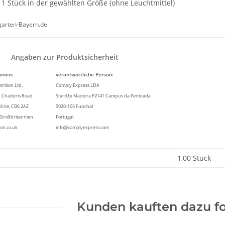
1 Stück in der gewählten Größe (ohne Leuchtmittel)
garten-Bayern.de
Angaben zur Produktsicherheit
ionen:
verantwortliche Person:
rition Ltd.
Comply Express LDA
 Chatteris Road
StartUp Madeira EV141 Campus da Penteada
shire, CB6 2AZ
9020-105 Funchal
h Großbritannien
Portugal
ion.co.uk
info@complyexpress.com
enschaft
1,00 Stück
Kunden kauften dazu fo