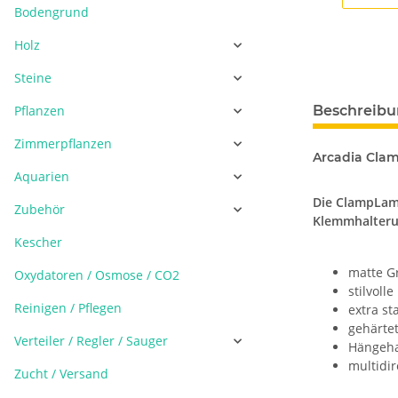
Bodengrund
Holz
Steine
Pflanzen
Beschreib
Zimmerpflanzen
Arcadia Cla
Aquarien
Die ClampLamp
Zubehör
Klemmhalterun
Kescher
matte G
Oxydatoren / Osmose / CO2
stilvolle
Reinigen / Pflegen
extra st
gehärte
Verteiler / Regler / Sauger
Hängeha
multidir
Zucht / Versand