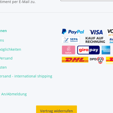
timent per E-Mail zu.
Newsletter Abonnieren
onen
uns
öglichkeiten
/Versand
sten
rsand - international shipping
r An/Abmeldung
Vertrag widerrufen