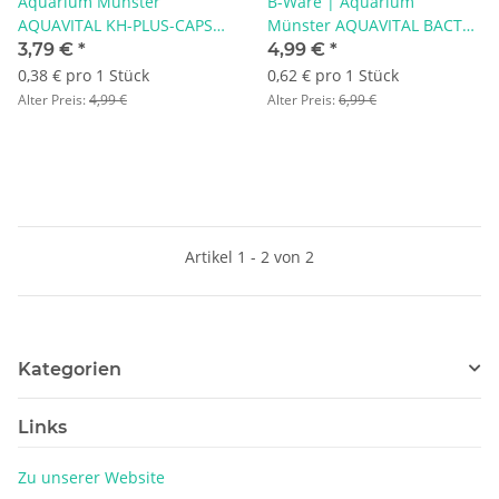
Aquarium Münster
B-Ware | Aquarium
AQUAVITAL KH-PLUS-CAPS
Münster AQUAVITAL BACTO
10 St.
GROUNDBOOST 8 St. | MHD
3,79 €
*
4,99 €
*
6/26
0,38 € pro 1 Stück
0,62 € pro 1 Stück
Alter Preis:
4,99 €
Alter Preis:
6,99 €
Artikel 1 - 2 von 2
Kategorien
Links
Zu unserer Website