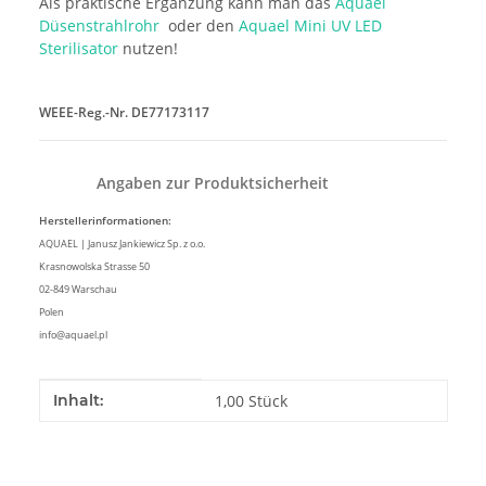
Als praktische Ergänzung kann man das
Aquael
Düsenstrahlrohr
oder den
Aquael Mini UV LED
Sterilisator
nutzen!
WEEE-Reg.-Nr. DE77173117
Angaben zur Produktsicherheit
Herstellerinformationen:
AQUAEL | Janusz Jankiewicz Sp. z o.o.
Krasnowolska Strasse 50
02-849 Warschau
Polen
info@aquael.pl
Produkteigenschaft
Wert
Inhalt:
1,00 Stück