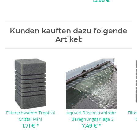
15,98 €
*
Kunden kauften dazu folgende
Artikel:
Filterschwamm Tropical
Aquael Düsenstrahlrohr
Filt
Cristal Mini
- Beregnungsanlage S
1,71 €
*
7,49 €
*