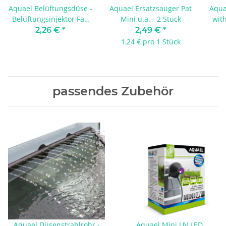
Aquael Belüftungsdüse -
Aquael Ersatzsauger Pat
Aqua
Belüftungsinjektor Fan
Mini u.a. - 2 Stück
with
etc.
2,26 €
*
2,49 €
*
1,24 € pro 1 Stück
passendes Zubehör
Aquael Düsenstrahlrohr -
Aquael Mini UV LED