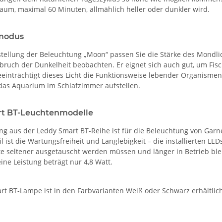
raum, maximal 60 Minuten, allmählich heller oder dunkler wird.
modus
stellung der Beleuchtung „Moon“ passen Sie die Stärke des Mondl
bruch der Dunkelheit beobachten. Er eignet sich auch gut, um Fis
eeinträchtigt dieses Licht die Funktionsweise lebender Organismen i
 das Aquarium im Schlafzimmer aufstellen.
t BT-Leuchtenmodelle
ng aus der Leddy Smart BT-Reihe ist für die Beleuchtung von Gar
il ist die Wartungsfreiheit und Langlebigkeit – die installierten L
te seltener ausgetauscht werden müssen und länger in Betrieb ble
ine Leistung beträgt nur 4,8 Watt.
rt BT-Lampe ist in den Farbvarianten Weiß oder Schwarz erhältlich