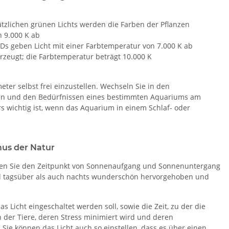
sätzlichen grünen Lichts werden die Farben der Pflanzen
 9.000 K ab
EDs geben Licht mit einer Farbtemperatur von 7.000 K ab
rzeugt; die Farbtemperatur beträgt 10.000 K
eter selbst frei einzustellen. Wechseln Sie in den
eben und den Bedürfnissen eines bestimmten Aquariums am
ers wichtig ist, wenn das Aquarium in einem Schlaf- oder
us der Natur
nen Sie den Zeitpunkt von Sonnenaufgang und Sonnenuntergang
l tagsüber als auch nachts wunderschön hervorgehoben und
 Licht eingeschaltet werden soll, sowie die Zeit, zu der die
 der Tiere, deren Stress minimiert wird und deren
e können das Licht auch so einstellen, dass es über einen