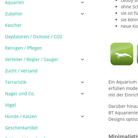
Leddy S
Aquarien
ohne Sch
sie ist 
Zubehör
sie könn
Kescher
neue Ko
Oxydatoren / Osmose / CO2
Reinigen / Pflegen
Verteiler / Regler / Sauger
Zucht / Versand
Ein Aquarium 
Terraristik
erfüllen mode
Nager und Co.
mit der Einri
Vögel
Darüber hinau
BT Aquarienle
Hunde / Katzen
Designs optisc
Geschenkartikel
Minimalist