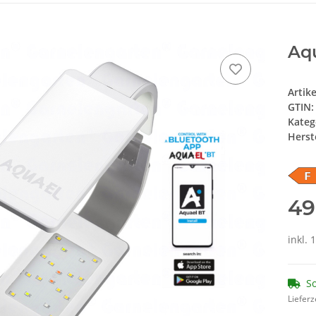
Aq
Artik
GTIN:
Kateg
Herste
49
inkl. 
So
Lieferz