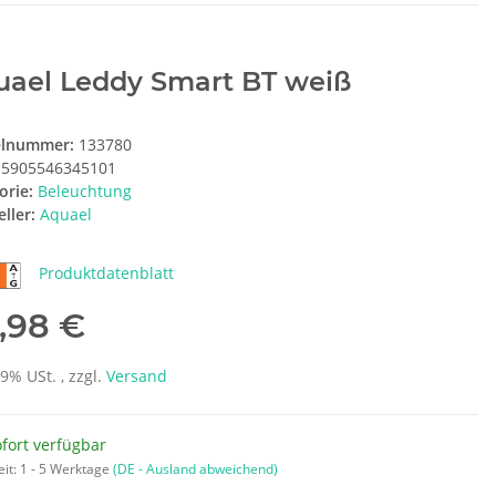
uael Leddy Smart BT weiß
elnummer:
133780
5905546345101
orie:
Beleuchtung
ller:
Aquael
Produktdatenblatt
,98 €
19% USt. , zzgl.
Versand
fort verfügbar
eit:
1 - 5 Werktage
(DE - Ausland abweichend)