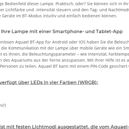
ige Bedienfeld dieser Lampe. Praktisch, oder? Sie können sich in 
r Lichtfarbe und -intensität steuern und den Tag- und Nachtmodus 
die Geräte im BT-Modus intuitiv und einfach bedienen können.
e Ihre Lampe mit einer Smartphone- und Tablet-App
enlosen Aquael BT-App für Android oder IOS haben Sie die Beleuch
t die Kommunikation mit der Lampe über mobile Geräte wie ein Sma
t es Ihnen, die Beleuchtungsparameter – wie Intensität, Farbtemp
 des Aquariums aus der Ferne anzupassen. Mit ihrer Hilfe ist es
Personen zu teilen. Aquael BT kann mit einem PIN-Code gesichert
erfügt über LEDs in vier Farben (WRGB):
u!)
st mit festen Lichtmodi ausgestattet, die vom Aquae