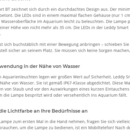
rt BT zeichnet sich durch ein durchdachtes Design aus. Der minim
betont. Die LEDs sind in einem maximal flachen Gehäuse (nur 1 cm)
 Wasseroberfläche im Aquarium leicht zu beleuchten. Die Lampe p
 einer Höhe von nicht mehr als 35 cm. Die LEDs in der Leddy Sma
.
st sich buchstäblich mit einer Bewegung anbringen – schieben Sie
tell sicher an seinem Platz. Sie müssen sich keine Sorgen machen, 
rwendung in der Nähe von Wasser
n Aquarienleuchten legen wir großen Wert auf Sicherheit. Leddy Sm
 Nähe von Wasser. Sie ist gemäß IP67-Klasse abgedichtet. Diese Wa
n von Staub und vor den Auswirkungen eines kurzen Eintauchens in 
n die Lampe bespritzt wird oder versehentlich ins Aquarium fällt.
die Lichtfarbe an Ihre Bedürfnisse an
Lampe zum ersten Mal in die Hand nehmen, fragen Sie sich vielleich
e brauchen, um die Lampe zu bedienen, ist ein Mobiltelefon! Nach 