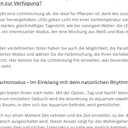
en zur Verfügung?
gibt eine Lichtmischung ab, die ideal für Pflanzen ist; dank des zu
ar hervorgehoben; LEDs geben Licht mit einer Farbtemperatur von
 starkes, gleichmäßiges Tageslicht, wie bei sonnigem Wetter; die L
 ein interessanter Modus, der eine Mischung aus Weiß und Blau e
den vordefinierten Stilen haben Sie auch die Möglichkeit, die Param
ierten Modus und wählen Sie die Farbmischung, die Ihren Vorli
cht. Hier können Sie die Lichtleistung frei einstellen, was besond
steht.
achtmodus – im Einklang mit dem natürlichen Rhythm
en bieten Ihnen noch mehr. Mit der Option „Tag und Nacht“ kön
rium einstellen! Dadurch wird die Anordnung im Aquarium sowoh
s Raums, in dem sich das Aquarium befindet, wird gemütlicher.
h nur einen Moment Zeit nehmen und die Zeit einstellen, zu der das
isch ausgeschaltet wird. Dieser Ansatz sorgt für das Wohlergehen
ngen dem natürlichen Tageszyklus so nahe wie möglich kommen. Si