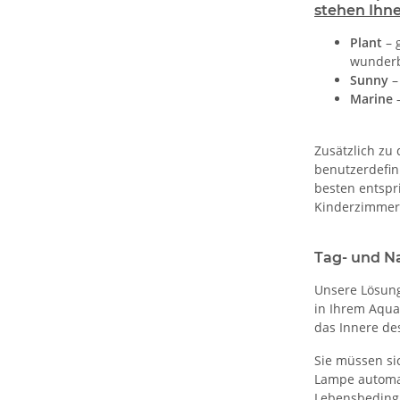
stehen Ihn
Plant
– 
wunderb
Sunny
–
Marine
–
Zusätzlich zu 
benutzerdefin
besten entspri
Kinderzimmer 
Tag- und N
Unsere Lösung
in Ihrem Aqua
das Innere de
Sie müssen sic
Lampe automat
Lebensbedingu