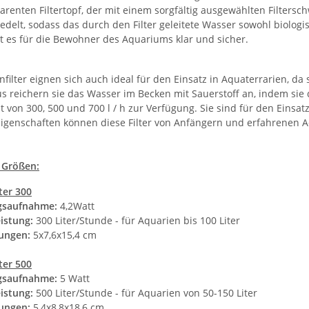
arenten Filtertopf, der mit einem sorgfältig ausgewählten Filtersc
edelt, sodass das durch den Filter geleitete Wasser sowohl biologi
t es für die Bewohner des Aquariums klar und sicher.
filter eignen sich auch ideal für den Einsatz in Aquaterrarien, da
s reichern sie das Wasser im Becken mit Sauerstoff an, indem sie 
t von 300, 500 und 700 l / h zur Verfügung. Sie sind für den Einsat
Eigenschaften können diese Filter von Anfängern und erfahrenen
3 Größen:
ter 300
gsaufnahme:
4,2Watt
istung:
300 Liter/Stunde - für Aquarien bis 100 Liter
ungen:
5x7,6x15,4 cm
ter 500
gsaufnahme:
5 Watt
istung:
500 Liter/Stunde - für Aquarien von 50-150 Liter
ungen:
5,4x8,8x18,6 cm