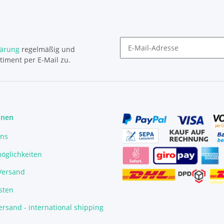
lärung
regelmäßig und
timent per E-Mail zu.
Newsletter Abonnieren
onen
uns
öglichkeiten
/Versand
sten
rsand - international shipping