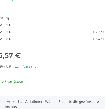
ührung
AP 300
AP 500
+ 2,33 €
AP 700
+ 8,42 €
6,57 €
19% USt. , zzgl.
Versand
fort verfügbar
eser Artikel hat Variationen. Wählen Sie bitte die gewünschte
riation aus.