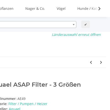
flanzen
Nager & Co.
Vögel
Hunde / Katzen
✔
Länderauswahl erneut öffnen
ael ASAP Filter - 3 Größen
elnummer:
AE49
orie:
Filter / Pumpen / Heizer
ller:
Aquael