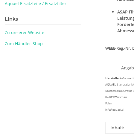
Aquael Ersatzteile / Ersatzfilter
ASAP Fil
Leistun
Links
Förderle
Abmess
Zu unserer Website
Zum Händler-Shop
WEEE-Reg.-Nr. 
Angab
Herstellerinformat
AQUAEL | Janusz Jankiew
Krasnowolska Strasse 
02-849 Warschau
Polen
info@aquael.pl
Produkteig
Wert
Inhalt: