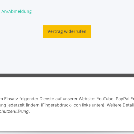
r An/Abmeldung
Vertrag widerrufen
© Garnelengarten®
den Einsatz folgender Dienste auf unserer Website: YouTube, PayPal 
ng jederzeit ändern (Fingerabdruck-Icon links unten). Weitere Detail
chutzerklärung
.