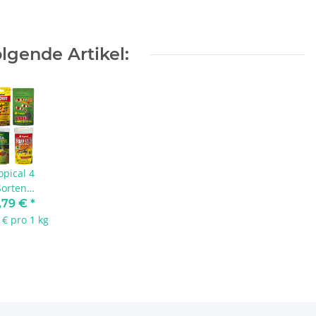
lgende Artikel:
opical 4
Sorten
elenfutter
,79 €
*
Mix
 € pro 1 kg