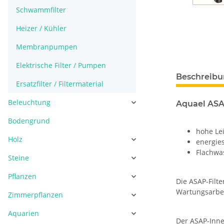
Schwammfilter
Heizer / Kühler
Membranpumpen
Elektrische Filter / Pumpen
Beschreib
Ersatzfilter / Filtermaterial
Beleuchtung
Aquael ASAP
Bodengrund
hohe Le
Holz
energie
Flachwa
Steine
Pflanzen
Die ASAP-Filt
Wartungsarbei
Zimmerpflanzen
Aquarien
Der ASAP-Inne