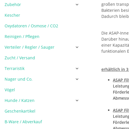
großen transp
Zubehör
Bakterien besi
Kescher
Dadurch bleib
Oxydatoren / Osmose / CO2
Die ASAP-Innen
Reinigen / Pflegen
Darüber hinau
einer Kapazitä
Verteiler / Regler / Sauger
funktionalen 
Zucht / Versand
Terraristik
erhältlich in 
Nager und Co.
ASAP Fil
Leistun
Vögel
Förderle
Abmess
Hunde / Katzen
ASAP Fil
Geschenkartikel
Leistun
B-Ware / Abverkauf
Förderle
Abmess