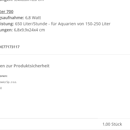
ter 700
gsaufnahme:
6,8 Watt
istung:
650 Liter/Stunde - für Aquarien von 150-250 Liter
ungen:
6,8x9,9x24x4 cm
DE77173117
en zur Produktsicherheit
ionen:
icz Sp. z o.o.
50
enschaft
1,00 Stück