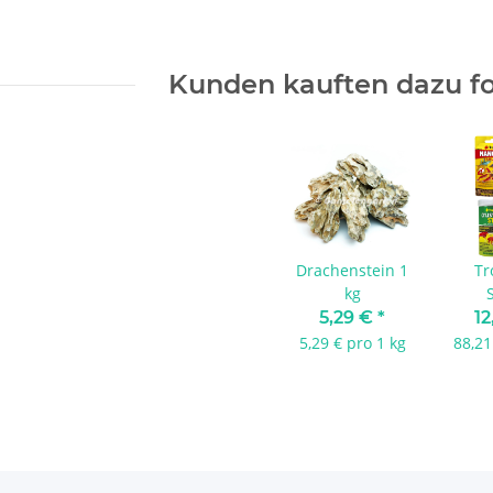
Kunden kauften dazu fo
Drachenstein 1
Tr
kg
Garn
5,29 €
*
12
5,29 € pro 1 kg
88,21