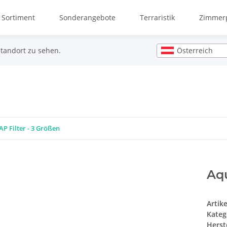
 Sortiment
Sonderangebote
Terraristik
Zimmerp
Österreich
Standort zu sehen.
P Filter - 3 Größen
Aqu
Artik
Kateg
Herste