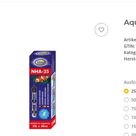
Aqu
Artik
GTIN:
Kateg
Herste
Ausf
25
50
75
10
15
20