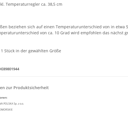
kl. Temperaturregler ca. 38,5 cm
ßen beziehen sich auf einen Temperaturunterschied von in etwa 5
peraturunterschied von ca. 10 Grad wird empfohlen das nächst g
1 Stück in der gewählten Größe
DE89801944
en zur Produktsicherheit
ionen:
 POLSKA Sp. z o.o.
POMORSKIE