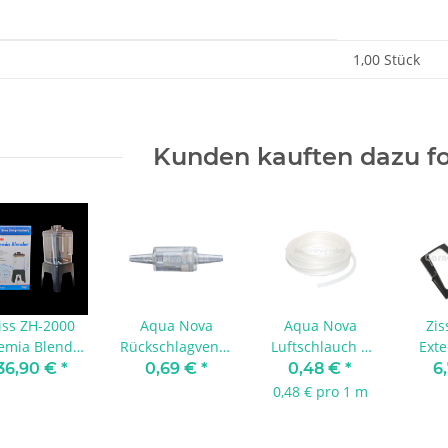
enschaft
1,00 Stück
Kunden kauften dazu fo
iss ZH-2000
Aqua Nova
Aqua Nova
Zis
emia Blender
Rückschlagventil
Luftschlauch 4
Ext
Aufzucht Set
für 4/6 mm | 1
mm |
für
36,90 €
*
0,69 €
*
0,48 €
*
6
Stück geprüft
Meterware
B
0,48 € pro 1 m