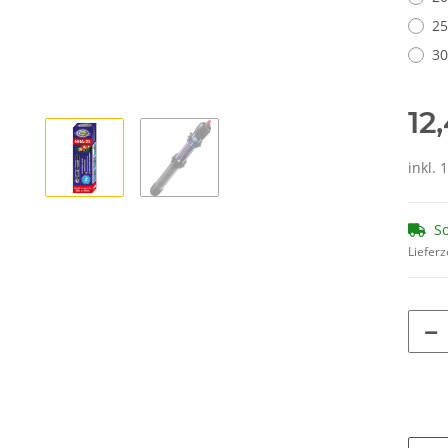
25
30
12
inkl. 
So
Lieferz