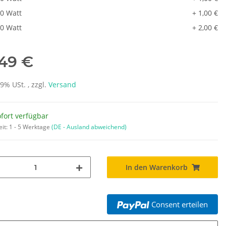
0 Watt
+ 1,00 €
0 Watt
+ 2,00 €
,49 €
19% USt. , zzgl.
Versand
fort verfügbar
eit:
1 - 5 Werktage
(DE - Ausland abweichend)
In den Warenkorb
Consent erteilen