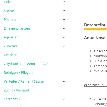
Holz
Steine
Pflanzen
Beschreib
Zimmerpflanzen
Aquarien
Aqua Nova 
Zubehör
gläsern
Kescher
funktion
Funktion
Oxydatoren / Osmose / CO2
Tempera
mit Sau
Reinigen / Pflegen
Verteiler / Regler / Sauger
erhältlich in 
Zucht / Versand
25 Watt
Terraristik
Leistun