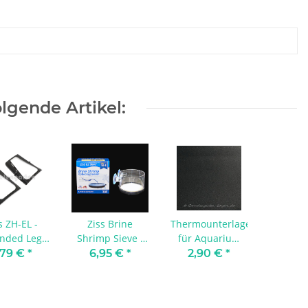
lgende Artikel:
s ZH-EL -
Ziss Brine
Thermounterlage
ended Leg
Shrimp Sieve -
für Aquarium
 Artemia
Artemia Sieb
"K2" 33x38
,79 €
*
6,95 €
*
2,90 €
*
lender
0,13 mm