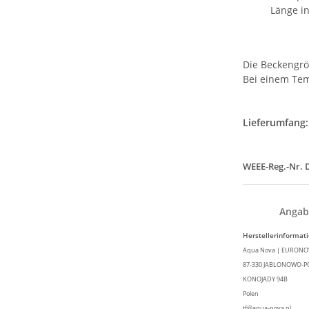
Länge in
Die Beckengrö
Bei einem Tem
Lieferumfang:
WEEE-Reg.-Nr. 
Angab
Herstellerinformat
Aqua Nova | EURONOVA
87-330 JABLONOWO-
KONOJADY 94B
Polen
tf@aqua-nova.pl