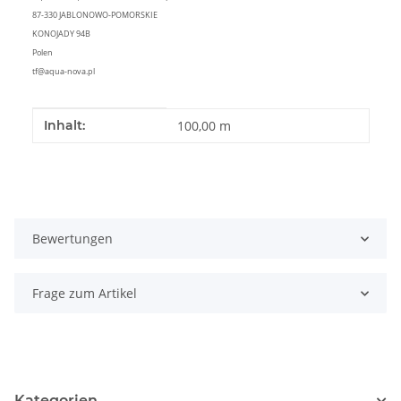
87-330 JABLONOWO-POMORSKIE
KONOJADY 94B
Polen
tf@aqua-nova.pl
Produkteigenschaft
Wert
Inhalt:
100,00 m
Bewertungen
Frage zum Artikel
Kategorien