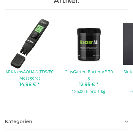
Artikel:
ARKA myAQUA® TDS/EC
GlasGarten Bacter AE 70
Sint
Messgerät
g
14,98 €
*
12,95 €
*
185,00 € pro 1 kg
0
Kategorien