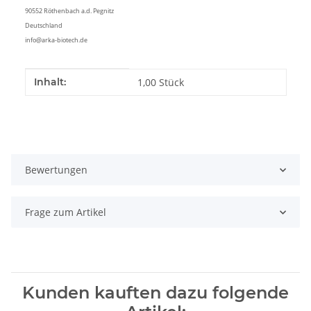
90552 Röthenbach a.d. Pegnitz
Deutschland
info@arka-biotech.de
Produkteigenschaft
Wert
Inhalt:
1,00 Stück
Bewertungen
Frage zum Artikel
Kunden kauften dazu folgende