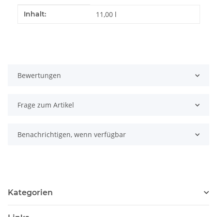
Produkteigenschaft
Wert
Inhalt:
11,00 l
Bewertungen
Frage zum Artikel
Benachrichtigen, wenn verfügbar
Kategorien