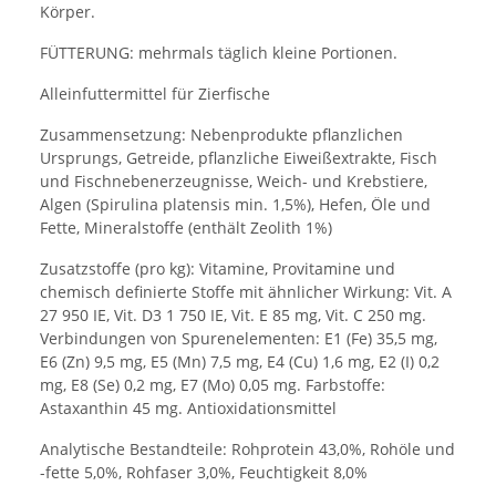
Körper.
FÜTTERUNG: mehrmals täglich kleine Portionen.
Alleinfuttermittel für Zierfische
Zusammensetzung: Nebenprodukte pflanzlichen
Ursprungs, Getreide, pflanzliche Eiweißextrakte, Fisch
und Fischnebenerzeugnisse, Weich- und Krebstiere,
Algen (Spirulina platensis min. 1,5%), Hefen, Öle und
Fette, Mineralstoffe (enthält Zeolith 1%)
Zusatzstoffe (pro kg): Vitamine, Provitamine und
chemisch definierte Stoffe mit ähnlicher Wirkung: Vit. A
27 950 IE, Vit. D3 1 750 IE, Vit. E 85 mg, Vit. C 250 mg.
Verbindungen von Spurenelementen: E1 (Fe) 35,5 mg,
E6 (Zn) 9,5 mg, E5 (Mn) 7,5 mg, E4 (Cu) 1,6 mg, E2 (I) 0,2
mg, E8 (Se) 0,2 mg, E7 (Mo) 0,05 mg. Farbstoffe:
Astaxanthin 45 mg. Antioxidationsmittel
Analytische Bestandteile: Rohprotein 43,0%, Rohöle und
-fette 5,0%, Rohfaser 3,0%, Feuchtigkeit 8,0%