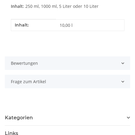
Inhalt:
250 ml, 1000 ml, 5 Liter oder 10 Liter
Produkteigenschaft
Wert
Inhalt:
10,00 l
Bewertungen
Frage zum Artikel
Kategorien
Links