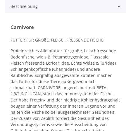
Beschreibung
Carnivore
FUTTER FÜR GROßE, FLEISCHFRESSENDE FISCHE
Proteinreiches Alleinfutter für große, fleischfressende
Bodenfische, wie z.B. Potamotrygonidae, Flussaale,
Fleisch fressende Loricariidae, Echte Welse (Siluridae),
Schlangenkopffische (Channidae) und andere
Raubfische. Sorgfältig ausgewählte Zutaten machen
das Futter für diese Tiere außergewöhnlich
schmackhaft. CARNIVORE, angereichert mit BETA-
1,3/1,6-GLUCAN, stärkt das Immunsystem der Fische.
Der hohe Protein- und der niedrige Kohlenhydratgehalt
beugen einer Verfettung der inneren Organe vor und
halten die Fische so bei ausgezeichneter Gesundheit.
Der Zusatz von Zeolith fördert die Gesundheit des
Verdauungssystems sowie die Ausscheidung von
Giftstoffen aus dem Körper. Das fortschrittliche