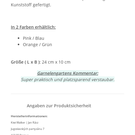
Kunststoff gefertigt.
In 2 Farben erhältlich:
Pink / Blau
Orange / Grün
Größe ( L x B ):
24 cm x 10 cm
Garnelengartens Kommentar:
Super praktisch und platzsparend verstaubar.
Angaben zur Produktsicherheit
Herstellerinformationen:
Kiwi Walker | Jan Rácz
Jugoslavských partyzánu 7