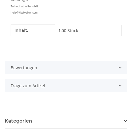
160 00 Prague
Tschechische Republik
hello@kiwiwalker.com
Produkteigenschaft
Wert
Inhalt:
1,00 Stück
Bewertungen
Frage zum Artikel
Kategorien