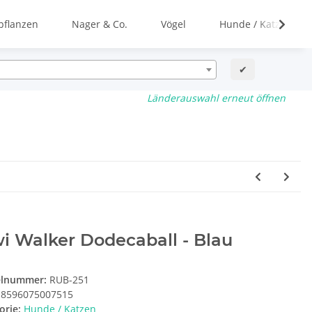
flanzen
Nager & Co.
Vögel
Hunde / Katzen
✔
Länderauswahl erneut öffnen
i Walker Dodecaball - Blau
elnummer:
RUB-251
8596075007515
orie:
Hunde / Katzen