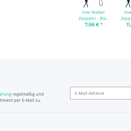
Kiwi Walker
Kiw
Zeppelin - Blau
Zeppe
Mini
7,98 €
*
1
lärung
regelmäßig und
timent per E-Mail zu.
Newsletter Abonnieren