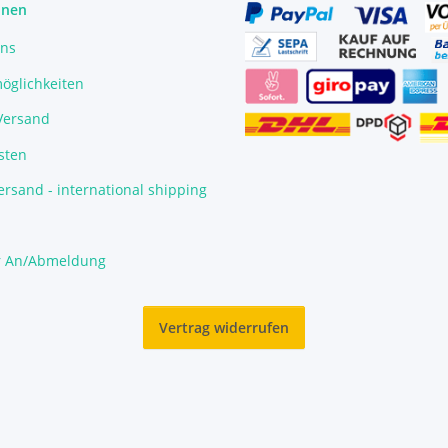
onen
uns
öglichkeiten
/Versand
sten
rsand - international shipping
r An/Abmeldung
Vertrag widerrufen