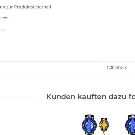
en zur Produktsicherheit
ionen:
nu 7
enschaft
1,00 Stück
Kunden kauften dazu fo