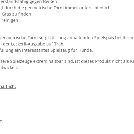
derstandsfähig gegen Beißen
ngt durch die geometrische Form immer unterschiedlich
m Gras zu finden
u reinigen
e geometrische Form sorgt für lang anhaltenden Spielspaß bei Ihre
i der Leckerli-Ausgabe auf Trab.
üllung ein interessantes Spielzeug für Hunde.
re Spielzeuge extrem haltbar sind, ist dieses Produkt nicht als K
twickelt.
hältlich:
cm