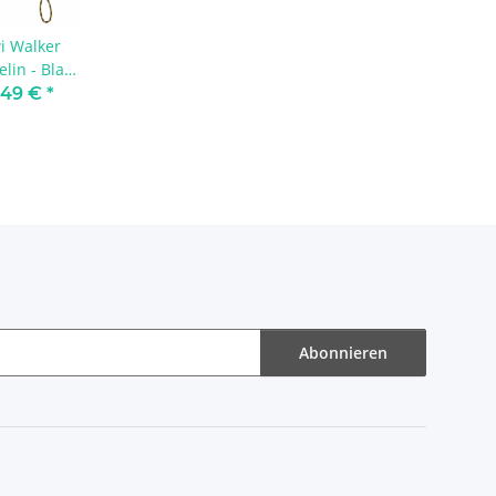
i Walker
lin - Blau
Maxi
1,49 €
*
Abonnieren