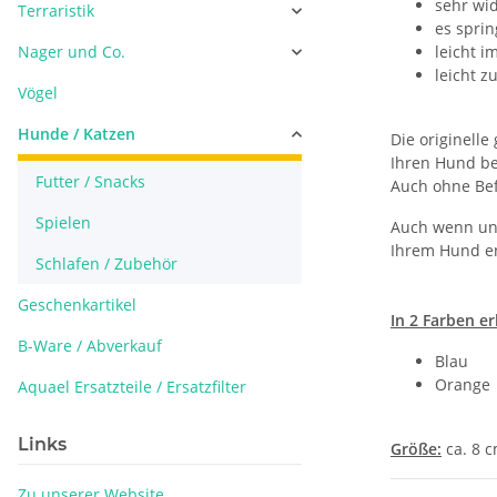
sehr wi
Terraristik
es spri
Nager und Co.
leicht i
leicht z
Vögel
Hunde / Katzen
Die originell
Ihren Hund be
Futter / Snacks
Auch ohne Bef
Spielen
Auch wenn unse
Ihrem Hund en
Schlafen / Zubehör
Geschenkartikel
In 2 Farben er
B-Ware / Abverkauf
Blau
Orange
Aquael Ersatzteile / Ersatzfilter
Links
Größe:
ca. 8 
Zu unserer Website