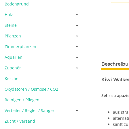
Bodengrund
Holz
Steine
Pflanzen
Zimmerpflanzen
Aquarien
Beschreib
Zubehör
Kescher
Kiwi Walker
Oxydatoren / Osmose / CO2
Sehr strapazi
Reinigen / Pflegen
Verteiler / Regler / Sauger
aus str
alternat
Zucht / Versand
sanft z