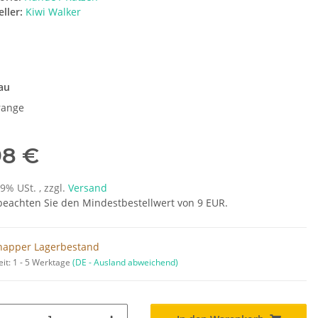
ller:
Kiwi Walker
e
au
range
98 €
19% USt. , zzgl.
Versand
 beachten Sie den Mindestbestellwert von 9 EUR.
napper Lagerbestand
eit:
1 - 5 Werktage
(DE - Ausland abweichend)