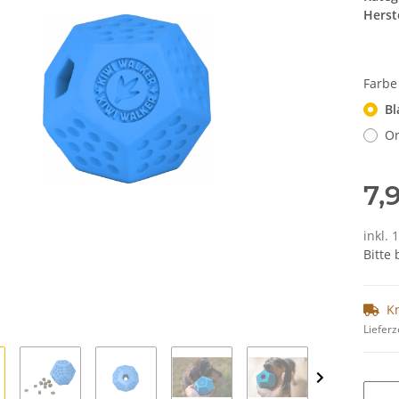
Herste
Farb
Bl
O
7,
inkl. 
Bitte
K
Lieferz