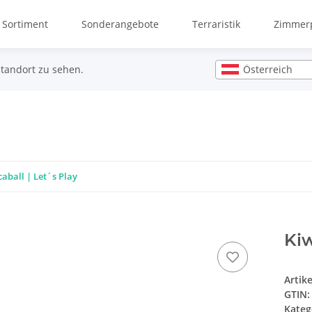
 Sortiment
Sonderangebote
Terraristik
Zimmerp
Österreich
Standort zu sehen.
aball | Let´s Play
Kiw
Artik
GTIN:
Kateg