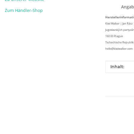
Angab
Zum Händler-Shop
Herstellerinformat
Kiwi Walker | Jan Rácz
Jugoslavských partyzá
160 00 Prague
Tschechische Republik
hello@kiwiwalker.com
Produkteig
Wert
Inhalt: