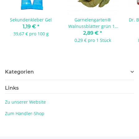
Sekundenkleber Gel
Garnelengarten®
Dr. B
Walnussblätter grün 10
1,19 €
*
Stück
2,89 €
*
39,67 € pro 100 g
0,29 € pro 1 Stück
Kategorien
Links
Zu unserer Website
Zum Händler-Shop