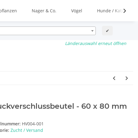
flanzen
Nager & Co.
Vögel
Hunde / Katzen
✔
Länderauswahl erneut öffnen
ckverschlussbeutel - 60 x 80 mm
elnummer:
HV004-001
orie:
Zucht / Versand