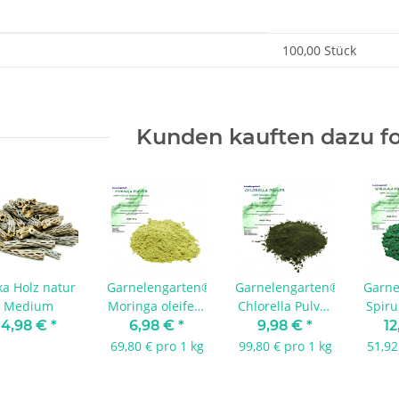
enschaft
100,00 Stück
Kunden kauften dazu fo
ka Holz natur
Garnelengarten®
Garnelengarten®
Garne
Medium
Moringa oleifera
Chlorella Pulver
Spiru
Pulver 100 g
100 g
4,98 €
*
6,98 €
*
9,98 €
*
12
69,80 € pro 1 kg
99,80 € pro 1 kg
51,92