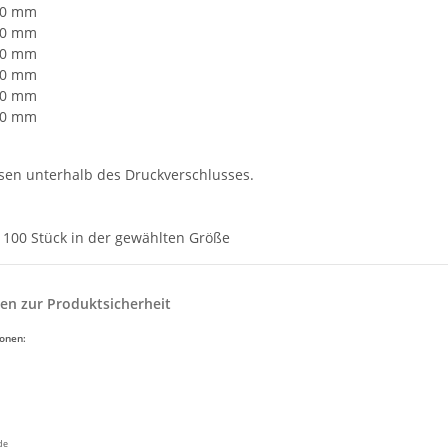
70 mm
50 mm
20 mm
50 mm
00 mm
50 mm
sen unterhalb des Druckverschlusses.
:
100 Stück in der gewählten Größe
en zur Produktsicherheit
ionen:
de