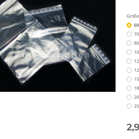
Größ
60
70
80
10
12
12
15
18
20
25
2,