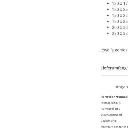
120 x 1
120 x 2
150 x 2
180 x 2
200 x 3
250 x 3
Jeweils gemes
Lieferumfang
Angab
Herstellerinformat
Thomas Vogl e. K.
Rißmannsdorf 5
94359 Loitzendorf
Deutschland
mail@garnelengarten.