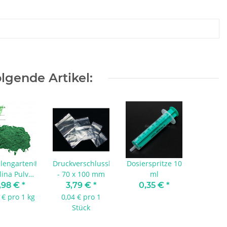
lgende Artikel:
lengarten®
Druckverschlussbeutel
Dosierspritze 10
lina Pulver
- 70 x 100 mm
ml
250 g
,98 €
*
3,79 €
*
0,35 €
*
 € pro 1 kg
0,04 € pro 1
Stück