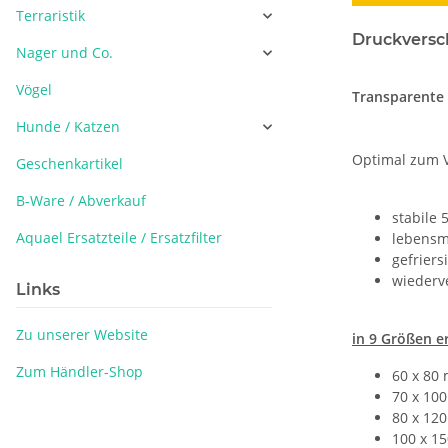
Terraristik
Druckversch
Nager und Co.
Vögel
Transparente 
Hunde / Katzen
Optimal zum Ve
Geschenkartikel
B-Ware / Abverkauf
stabile 
Aquael Ersatzteile / Ersatzfilter
lebensm
gefriers
wiederv
Links
Zu unserer Website
in 9 Größen er
Zum Händler-Shop
60 x 80
70 x 10
80 x 12
100 x 1