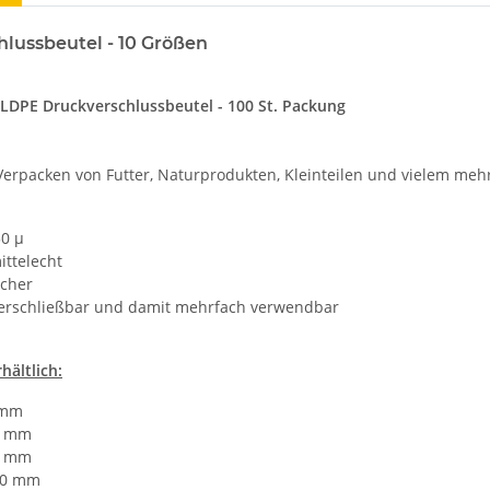
lussbeutel - 10 Größen
LDPE Druckverschlussbeutel - 100 St. Packung
rpacken von Futter, Naturprodukten, Kleinteilen und vielem mehr .
50 µ
ittelecht
icher
erschließbar und damit mehrfach verwendbar
hältlich:
 mm
0 mm
0 mm
50 mm