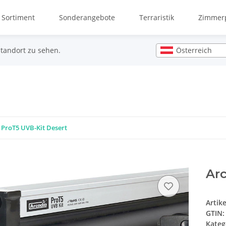
 Sortiment
Sonderangebote
Terraristik
Zimmerp
Österreich
Standort zu sehen.
 ProT5 UVB-Kit Desert
Ar
Artik
GTIN:
Kateg