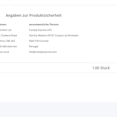
Angaben zur Produktsicherheit
ionen:
verantwortliche Person:
rition Ltd.
Comply Express LDA
 Chatteris Road
StartUp Madeira EV141 Campus da Penteada
shire, CB6 2AZ
9020-105 Funchal
h Großbritannien
Portugal
ion.co.uk
info@complyexpress.com
enschaft
1,00 Stück