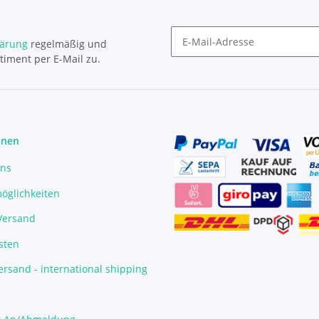
lärung
regelmäßig und
timent per E-Mail zu.
Newsletter Abonnieren
onen
uns
öglichkeiten
/Versand
sten
rsand - international shipping