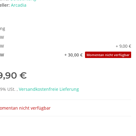
ller:
Arcadia
ung
4W
9W
+ 9,00 €
4W
+ 30,00 €
Momentan nicht verfügbar
9,90 €
19% USt. ,
Versandkostenfreie Lieferung
omentan nicht verfügbar