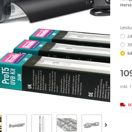
Herste
Leist
2
3
5
10
inkl. 
M