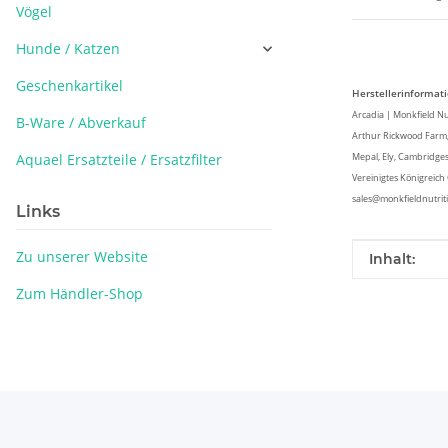
Vögel
Hunde / Katzen
Geschenkartikel
Herstellerinformat
Arcadia | Monkfield Nut
B-Ware / Abverkauf
Arthur Rickwood Farm,
Aquael Ersatzteile / Ersatzfilter
Mepal, Ely, Cambridge
Vereinigtes Königreic
sales@monkfieldnutrit
Links
Zu unserer Website
Produkteig
Wert
Inhalt:
Zum Händler-Shop