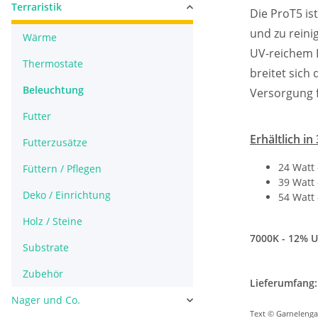
Terraristik
Die ProT5 ist
und zu reini
Wärme
UV-reichem L
Thermostate
breitet sich
Beleuchtung
Versorgung f
Futter
Erhältlich i
Futterzusätze
24 Watt 
Füttern / Pflegen
39 Watt 
Deko / Einrichtung
54 Watt 
Holz / Steine
7000K - 12% 
Substrate
Zubehör
Lieferumfang:
Nager und Co.
Text © Garnelenga