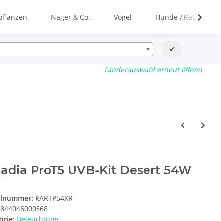
flanzen
Nager & Co.
Vögel
Hunde / Katzen
✔
Länderauswahl erneut öffnen
cadia ProT5 UVB-Kit Desert 54W
elnummer:
RARTP54XR
844046000668
orie:
Beleuchtung