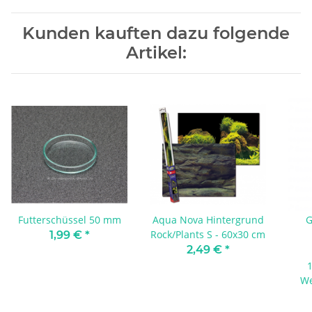
Kunden kauften dazu folgende
Artikel:
Futterschüssel 50 mm
Aqua Nova Hintergrund
G
Rock/Plants S - 60x30 cm
1,99 €
*
2,49 €
*
1
We