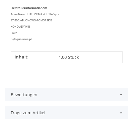
Herstellerinformationen:
Aqua Nova | EURONOVA POLSKA Sp. z o.o.
87-330 JABLONOWO-POMORSKIE
KONOJADY 94B
Polen
tf@aqua-nova.pl
Produkteigenschaft
Wert
Inhalt:
1,00 Stück
Bewertungen
Frage zum Artikel